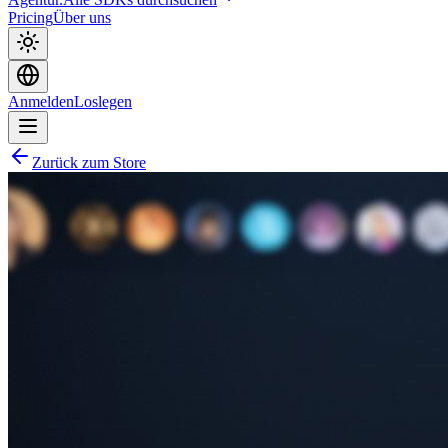
Pricing
Über uns
Anmelden
Loslegen
Zurück zum Store