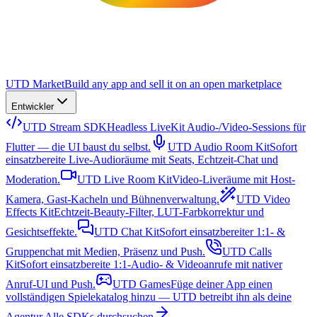
UTD Market
Build any app and sell it on an open marketplace
Entwickler
UTD Stream SDK
Headless LiveKit Audio-/Video-Sessions für
Flutter — die UI baust du selbst.
UTD Audio Room Kit
Sofort
einsatzbereite Live-Audioräume mit Seats, Echtzeit-Chat und
Moderation.
UTD Live Room Kit
Video-Liveräume mit Host-
Kamera, Gast-Kacheln und Bühnenverwaltung.
UTD Video
Effects Kit
Echtzeit-Beauty-Filter, LUT-Farbkorrektur und
Gesichtseffekte.
UTD Chat Kit
Sofort einsatzbereiter 1:1- &
Gruppenchat mit Medien, Präsenz und Push.
UTD Calls
Kit
Sofort einsatzbereite 1:1-Audio- & Videoanrufe mit nativer
Anruf-UI und Push.
UTD Games
Füge deiner App einen
vollständigen Spielekatalog hinzu — UTD betreibt ihn als deine
Agentur.
Alle SDKs durchsuchen