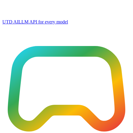
UTD AI
LLM API for every model