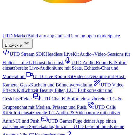
UTD Market
Build any app and sell it on an open marketplace
Entwickler
UTD Stream SDK
Headless LiveKit Audio-/Video-Sessions für
Flutter — die UI baust du selbst.
UTD Audio Room Kit
Sofort
einsatzbereite Live-Audioräume mit Seats, Echtzeit-Chat und
Moderation.
UTD Live Room Kit
Video-Liveräume mit Host-
Kamera, Gast-Kacheln und Bühnenverwaltung.
UTD Video
Effects Kit
Echtzeit-Beauty-Filter, LUT-Farbkorrektur und
Gesichtseffekte.
UTD Chat Kit
Sofort einsatzbereiter 1:1- &
Gruppenchat mit Medien, Präsenz und Push.
UTD Calls
Kit
Sofort einsatzbereite 1:1-Audio- & Videoanrufe mit nativer
Anruf-UI und Push.
UTD Games
Füge deiner App einen
vollständigen Spielekatalog hinzu — UTD betreibt ihn als deine
Agentur.
Alle SDKs durchsuchen