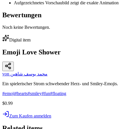
Aufgezeichnetes Vorschaubild zeigt die exakte Animation
Bewertungen
Noch keine Bewertungen.
Digital item
Emoji Love Shower
von محمد يوسف شاهين
Ein spielerischer Strom schwebender Herz- und Smiley-Emojis.
#
emoji
#
hearts
#
smiley
#
fun
#
floating
$0.99
Zum Kaufen anmelden
Related items