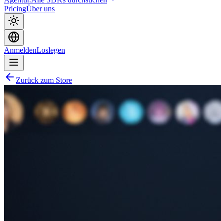
Pricing
Über uns
Anmelden
Loslegen
Zurück zum Store