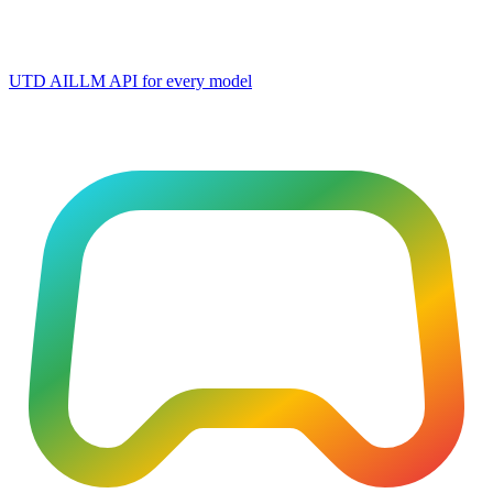
UTD AI
LLM API for every model