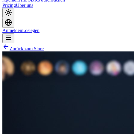
Pricing
Über uns
Anmelden
Loslegen
Zurück zum Store