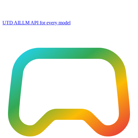
UTD AI
LLM API for every model