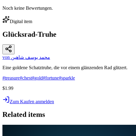
Noch keine Bewertungen.
Digital item
Glücksrad-Truhe
von محمد يوسف شاهين
Eine goldene Schatztruhe, die vor einem glänzenden Rad glitzert.
#
treasure
#
chest
#
gold
#
fortune
#
sparkle
$1.99
Zum Kaufen anmelden
Related items