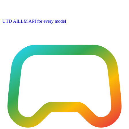
UTD AI
LLM API for every model