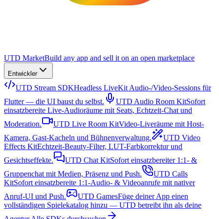
UTD Market
Build any app and sell it on an open marketplace
Entwickler
UTD Stream SDK
Headless LiveKit Audio-/Video-Sessions für
Flutter — die UI baust du selbst.
UTD Audio Room Kit
Sofort
einsatzbereite Live-Audioräume mit Seats, Echtzeit-Chat und
Moderation.
UTD Live Room Kit
Video-Liveräume mit Host-
Kamera, Gast-Kacheln und Bühnenverwaltung.
UTD Video
Effects Kit
Echtzeit-Beauty-Filter, LUT-Farbkorrektur und
Gesichtseffekte.
UTD Chat Kit
Sofort einsatzbereiter 1:1- &
Gruppenchat mit Medien, Präsenz und Push.
UTD Calls
Kit
Sofort einsatzbereite 1:1-Audio- & Videoanrufe mit nativer
Anruf-UI und Push.
UTD Games
Füge deiner App einen
vollständigen Spielekatalog hinzu — UTD betreibt ihn als deine
Agentur.
Alle SDKs durchsuchen