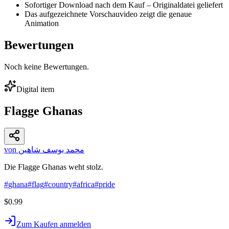
Sofortiger Download nach dem Kauf – Originaldatei geliefert
Das aufgezeichnete Vorschauvideo zeigt die genaue
Animation
Bewertungen
Noch keine Bewertungen.
Digital item
Flagge Ghanas
von محمد يوسف شاهين
Die Flagge Ghanas weht stolz.
#
ghana
#
flag
#
country
#
africa
#
pride
$0.99
Zum Kaufen anmelden