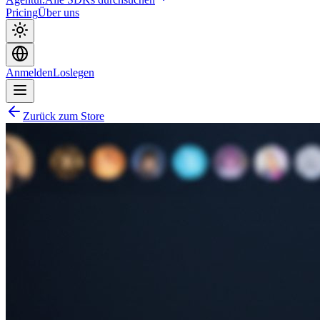
Pricing
Über uns
Anmelden
Loslegen
Zurück zum Store