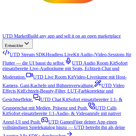
UTD Market
Build any app and sell it on an open marketplace
Entwickler
UTD Stream SDK
Headless LiveKit Audio-/Video-Sessions für
Flutter — die UI baust du selbst.
UTD Audio Room Kit
Sofort
einsatzbereite Live-Audioräume mit Seats, Echtzeit-Chat und
Moderation.
UTD Live Room Kit
Video-Liveräume mit Host-
Kamera, Gast-Kacheln und Bühnenverwaltung.
UTD Video
Effects Kit
Echtzeit-Beauty-Filter, LUT-Farbkorrektur und
Gesichtseffekte.
UTD Chat Kit
Sofort einsatzbereiter 1:1- &
Gruppenchat mit Medien, Präsenz und Push.
UTD Calls
Kit
Sofort einsatzbereite 1:1-Audio- & Videoanrufe mit nativer
Anruf-UI und Push.
UTD Games
Füge deiner App einen
vollständigen Spielekatalog hinzu — UTD betreibt ihn als deine
Agentur.
Alle SDKs durchsuchen