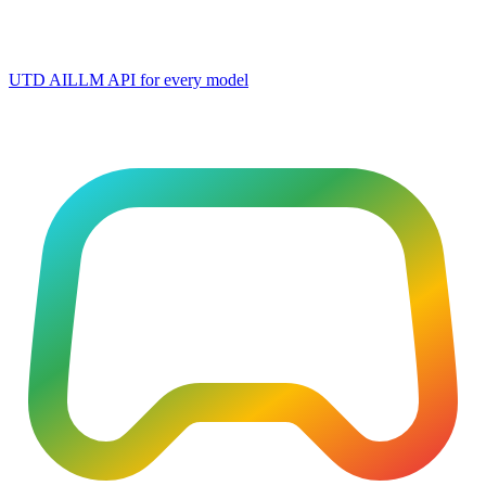
UTD AI
LLM API for every model