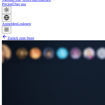
Pricing
Über uns
Anmelden
Loslegen
Zurück zum Store