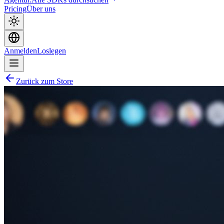
Pricing
Über uns
Anmelden
Loslegen
Zurück zum Store