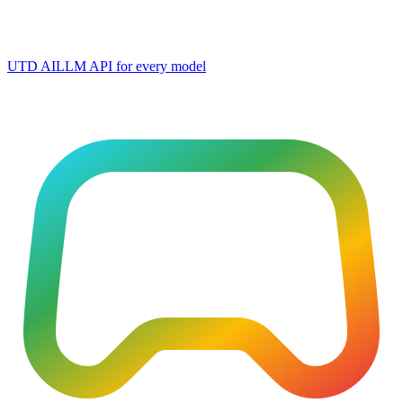
UTD AI
LLM API for every model