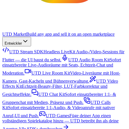
UTD Market
Build any app and sell it on an open marketplace
Entwickler
UTD Stream SDK
Headless LiveKit Audio-/Video-Sessions für
Flutter — die UI baust du selbst.
UTD Audio Room Kit
Sofort
einsatzbereite Live-Audioräume mit Seats, Echtzeit-Chat und
Moderation.
UTD Live Room Kit
Video-Liveräume mit Host-
Kamera, Gast-Kacheln und Bühnenverwaltung.
UTD Video
Effects Kit
Echtzeit-Beauty-Filter, LUT-Farbkorrektur und
Gesichtseffekte.
UTD Chat Kit
Sofort einsatzbereiter 1:1- &
Gruppenchat mit Medien, Präsenz und Push.
UTD Calls
Kit
Sofort einsatzbereite 1:1-Audio- & Videoanrufe mit nativer
Anruf-UI und Push.
UTD Games
Füge deiner App einen
vollständigen Spielekatalog hinzu — UTD betreibt ihn als deine
Agentur.
Alle SDKs durchsuchen