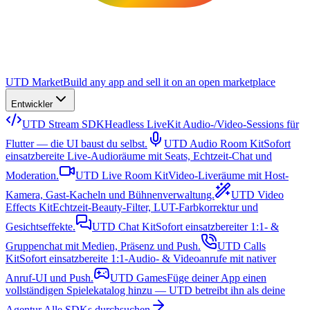
UTD Market
Build any app and sell it on an open marketplace
Entwickler
UTD Stream SDK
Headless LiveKit Audio-/Video-Sessions für
Flutter — die UI baust du selbst.
UTD Audio Room Kit
Sofort
einsatzbereite Live-Audioräume mit Seats, Echtzeit-Chat und
Moderation.
UTD Live Room Kit
Video-Liveräume mit Host-
Kamera, Gast-Kacheln und Bühnenverwaltung.
UTD Video
Effects Kit
Echtzeit-Beauty-Filter, LUT-Farbkorrektur und
Gesichtseffekte.
UTD Chat Kit
Sofort einsatzbereiter 1:1- &
Gruppenchat mit Medien, Präsenz und Push.
UTD Calls
Kit
Sofort einsatzbereite 1:1-Audio- & Videoanrufe mit nativer
Anruf-UI und Push.
UTD Games
Füge deiner App einen
vollständigen Spielekatalog hinzu — UTD betreibt ihn als deine
Agentur.
Alle SDKs durchsuchen