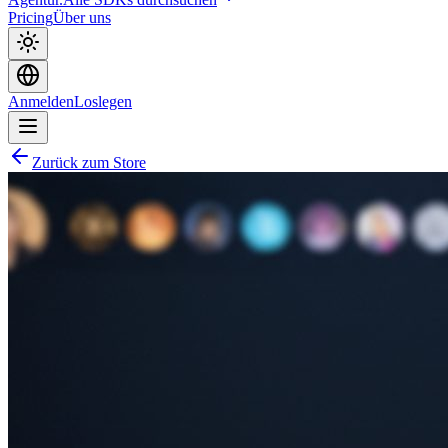
Pricing
Über uns
Anmelden
Loslegen
Zurück zum Store