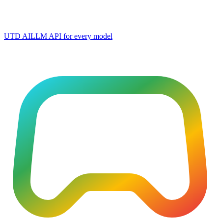
UTD AI
LLM API for every model