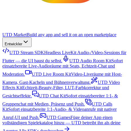
UTD Market
Build any app and sell it on an open marketplace
Entwickler
UTD Stream SDK
Headless LiveKit Audio-/Video-Sessions für
Flutter — die UI baust du selbst.
UTD Audio Room Kit
Sofort
einsatzbereite Live-Audioräume mit Seats, Echtzeit-Chat und
Moderation.
UTD Live Room Kit
Video-Liveräume mit Host-
Kamera, Gast-Kacheln und Bühnenverwaltung.
UTD Video
Effects Kit
Echtzeit-Beauty-Filter, LUT-Farbkorrektur und
Gesichtseffekte.
UTD Chat Kit
Sofort einsatzbereiter 1:1- &
Gruppenchat mit Medien, Präsenz und Push.
UTD Calls
Kit
Sofort einsatzbereite 1:1-Audio- & Videoanrufe mit nativer
Anruf-UI und Push.
UTD Games
Füge deiner App einen
vollständigen Spielekatalog hinzu — UTD betreibt ihn als deine
Agentur.
Alle SDKs durchsuchen