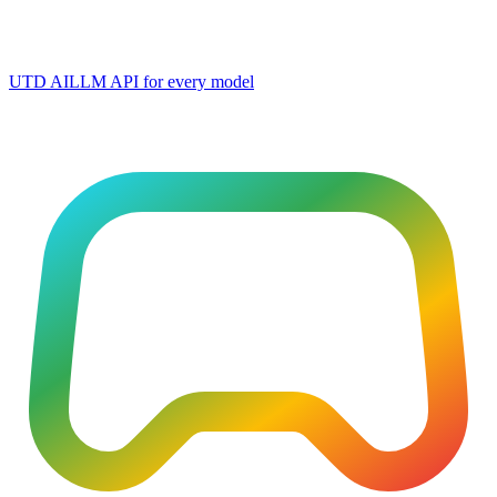
UTD AI
LLM API for every model