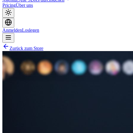
Pricing
Über uns
Anmelden
Loslegen
Zurück zum Store