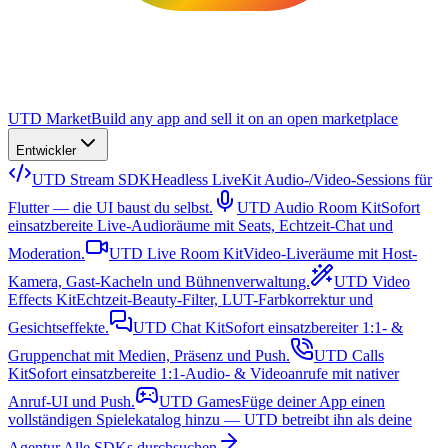
UTD Market
Build any app and sell it on an open marketplace
Entwickler
UTD Stream SDK
Headless LiveKit Audio-/Video-Sessions für
Flutter — die UI baust du selbst.
UTD Audio Room Kit
Sofort
einsatzbereite Live-Audioräume mit Seats, Echtzeit-Chat und
Moderation.
UTD Live Room Kit
Video-Liveräume mit Host-
Kamera, Gast-Kacheln und Bühnenverwaltung.
UTD Video
Effects Kit
Echtzeit-Beauty-Filter, LUT-Farbkorrektur und
Gesichtseffekte.
UTD Chat Kit
Sofort einsatzbereiter 1:1- &
Gruppenchat mit Medien, Präsenz und Push.
UTD Calls
Kit
Sofort einsatzbereite 1:1-Audio- & Videoanrufe mit nativer
Anruf-UI und Push.
UTD Games
Füge deiner App einen
vollständigen Spielekatalog hinzu — UTD betreibt ihn als deine
Agentur.
Alle SDKs durchsuchen