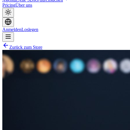
Pricing
Über uns
Anmelden
Loslegen
Zurück zum Store