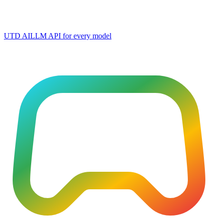
UTD AI
LLM API for every model