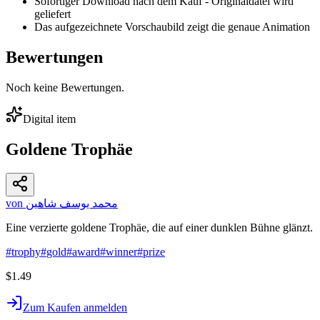
Sofortiger Download nach dem Kauf - Originaldatei wird
geliefert
Das aufgezeichnete Vorschaubild zeigt die genaue Animation
Bewertungen
Noch keine Bewertungen.
Digital item
Goldene Trophäe
von محمد يوسف شاهين
Eine verzierte goldene Trophäe, die auf einer dunklen Bühne glänzt.
#
trophy
#
gold
#
award
#
winner
#
prize
$1.49
Zum Kaufen anmelden