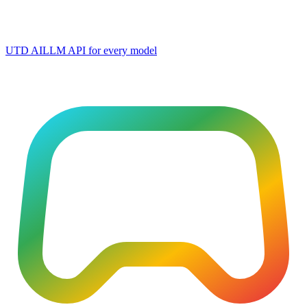
UTD AI
LLM API for every model