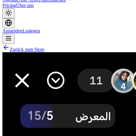
Pricing
Über uns
Anmelden
Loslegen
Zurück zum Store