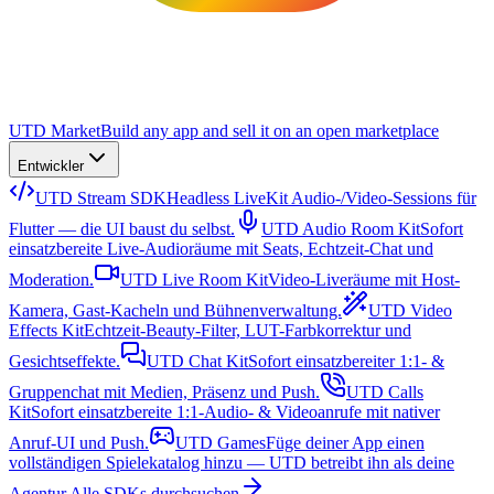
UTD Market
Build any app and sell it on an open marketplace
Entwickler
UTD Stream SDK
Headless LiveKit Audio-/Video-Sessions für
Flutter — die UI baust du selbst.
UTD Audio Room Kit
Sofort
einsatzbereite Live-Audioräume mit Seats, Echtzeit-Chat und
Moderation.
UTD Live Room Kit
Video-Liveräume mit Host-
Kamera, Gast-Kacheln und Bühnenverwaltung.
UTD Video
Effects Kit
Echtzeit-Beauty-Filter, LUT-Farbkorrektur und
Gesichtseffekte.
UTD Chat Kit
Sofort einsatzbereiter 1:1- &
Gruppenchat mit Medien, Präsenz und Push.
UTD Calls
Kit
Sofort einsatzbereite 1:1-Audio- & Videoanrufe mit nativer
Anruf-UI und Push.
UTD Games
Füge deiner App einen
vollständigen Spielekatalog hinzu — UTD betreibt ihn als deine
Agentur.
Alle SDKs durchsuchen