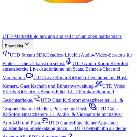
UTD Market
Build any app and sell it on an open marketplace
Entwickler
UTD Stream SDK
Headless LiveKit Audio-/Video-Sessions für
Flutter — die UI baust du selbst.
UTD Audio Room Kit
Sofort
einsatzbereite Live-Audioräume mit Seats, Echtzeit-Chat und
Moderation.
UTD Live Room Kit
Video-Liveräume mit Host-
Kamera, Gast-Kacheln und Bühnenverwaltung.
UTD Video
Effects Kit
Echtzeit-Beauty-Filter, LUT-Farbkorrektur und
Gesichtseffekte.
UTD Chat Kit
Sofort einsatzbereiter 1:1- &
Gruppenchat mit Medien, Präsenz und Push.
UTD Calls
Kit
Sofort einsatzbereite 1:1-Audio- & Videoanrufe mit nativer
Anruf-UI und Push.
UTD Games
Füge deiner App einen
vollständigen Spielekatalog hinzu — UTD betreibt ihn als deine
Agentur.
Alle SDKs durchsuchen