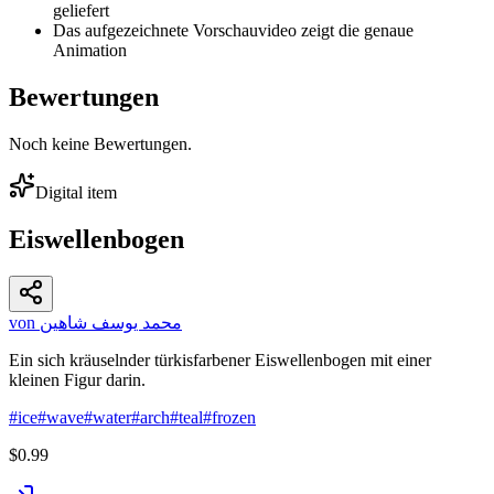
geliefert
Das aufgezeichnete Vorschauvideo zeigt die genaue
Animation
Bewertungen
Noch keine Bewertungen.
Digital item
Eiswellenbogen
von محمد يوسف شاهين
Ein sich kräuselnder türkisfarbener Eiswellenbogen mit einer
kleinen Figur darin.
#
ice
#
wave
#
water
#
arch
#
teal
#
frozen
$0.99