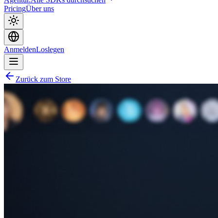
Pricing
Über uns
Anmelden
Loslegen
Zurück zum Store