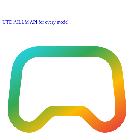
UTD AI
LLM API for every model