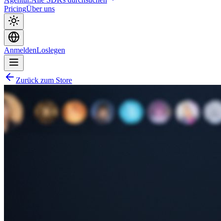
Pricing
Über uns
Anmelden
Loslegen
Zurück zum Store