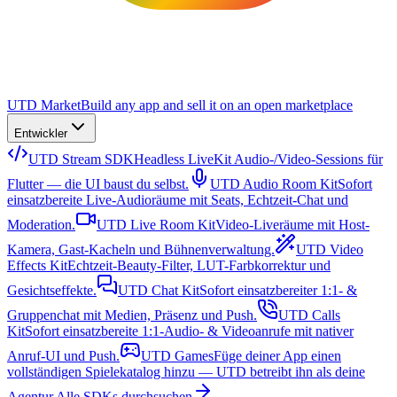
UTD Market
Build any app and sell it on an open marketplace
Entwickler
UTD Stream SDK
Headless LiveKit Audio-/Video-Sessions für
Flutter — die UI baust du selbst.
UTD Audio Room Kit
Sofort
einsatzbereite Live-Audioräume mit Seats, Echtzeit-Chat und
Moderation.
UTD Live Room Kit
Video-Liveräume mit Host-
Kamera, Gast-Kacheln und Bühnenverwaltung.
UTD Video
Effects Kit
Echtzeit-Beauty-Filter, LUT-Farbkorrektur und
Gesichtseffekte.
UTD Chat Kit
Sofort einsatzbereiter 1:1- &
Gruppenchat mit Medien, Präsenz und Push.
UTD Calls
Kit
Sofort einsatzbereite 1:1-Audio- & Videoanrufe mit nativer
Anruf-UI und Push.
UTD Games
Füge deiner App einen
vollständigen Spielekatalog hinzu — UTD betreibt ihn als deine
Agentur.
Alle SDKs durchsuchen