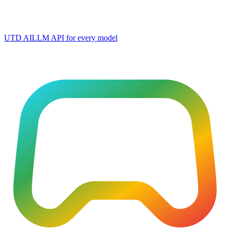
UTD AI
LLM API for every model