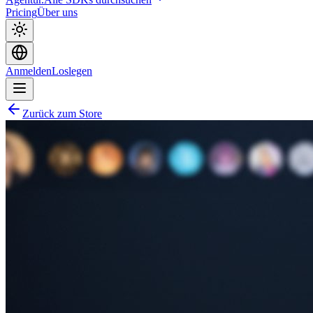
Pricing
Über uns
Anmelden
Loslegen
Zurück zum Store