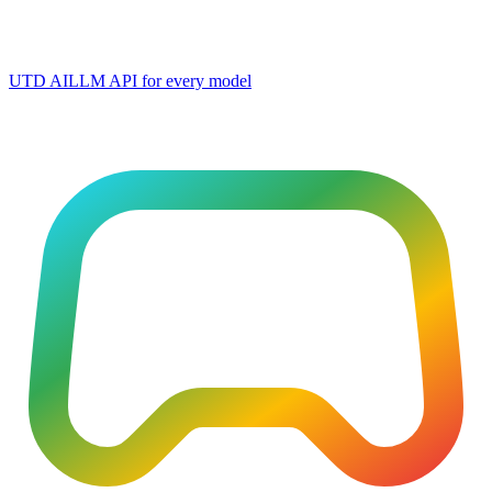
UTD AI
LLM API for every model