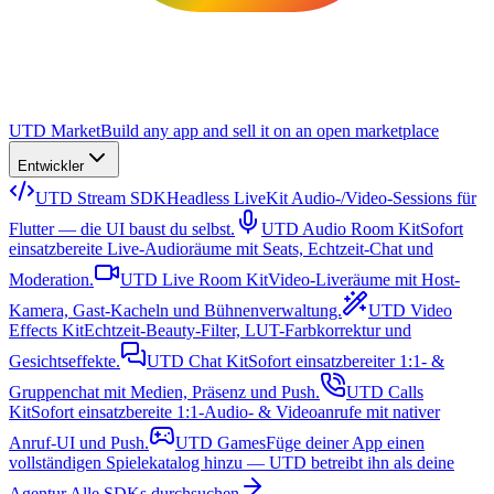
UTD Market
Build any app and sell it on an open marketplace
Entwickler
UTD Stream SDK
Headless LiveKit Audio-/Video-Sessions für
Flutter — die UI baust du selbst.
UTD Audio Room Kit
Sofort
einsatzbereite Live-Audioräume mit Seats, Echtzeit-Chat und
Moderation.
UTD Live Room Kit
Video-Liveräume mit Host-
Kamera, Gast-Kacheln und Bühnenverwaltung.
UTD Video
Effects Kit
Echtzeit-Beauty-Filter, LUT-Farbkorrektur und
Gesichtseffekte.
UTD Chat Kit
Sofort einsatzbereiter 1:1- &
Gruppenchat mit Medien, Präsenz und Push.
UTD Calls
Kit
Sofort einsatzbereite 1:1-Audio- & Videoanrufe mit nativer
Anruf-UI und Push.
UTD Games
Füge deiner App einen
vollständigen Spielekatalog hinzu — UTD betreibt ihn als deine
Agentur.
Alle SDKs durchsuchen