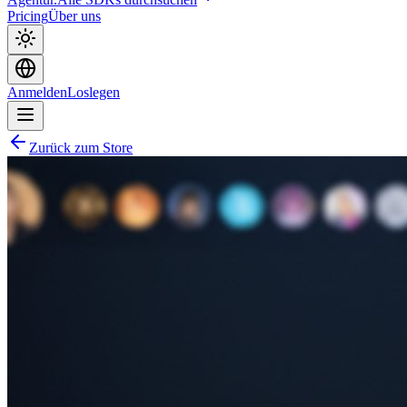
Pricing
Über uns
Anmelden
Loslegen
Zurück zum Store