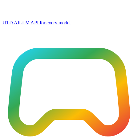
UTD AI
LLM API for every model