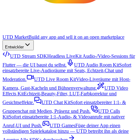
UTD Market
Build any app and sell it on an open marketplace
Entwickler
UTD Stream SDK
Headless LiveKit Audio-/Video-Sessions für
Flutter — die UI baust du selbst.
UTD Audio Room Kit
Sofort
einsatzbereite Live-Audioräume mit Seats, Echtzeit-Chat und
Moderation.
UTD Live Room Kit
Video-Liveräume mit Host-
Kamera, Gast-Kacheln und Bühnenverwaltung.
UTD Video
Effects Kit
Echtzeit-Beauty-Filter, LUT-Farbkorrektur und
Gesichtseffekte.
UTD Chat Kit
Sofort einsatzbereiter 1:1- &
Gruppenchat mit Medien, Präsenz und Push.
UTD Calls
Kit
Sofort einsatzbereite 1:1-Audio- & Videoanrufe mit nativer
Anruf-UI und Push.
UTD Games
Füge deiner App einen
vollständigen Spielekatalog hinzu — UTD betreibt ihn als deine
Agentur.
Alle SDKs durchsuchen