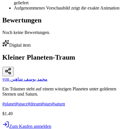
geliefert
Aufgenommenes Vorschaubild zeigt die exakte Animation
Bewertungen
Noch keine Bewertungen.
Digital item
Kleiner Planeten-Traum
von محمد يوسف شاهين
Ein Träumer steht auf einem winzigen Planeten unter goldenen
Sternen und Saturn.
#
planet
#
space
#
dream
#
stars
#
saturn
$1.49
Zum Kaufen anmelden