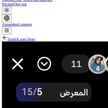
Pricing
Über uns
Anmelden
Loslegen
Zurück zum Store