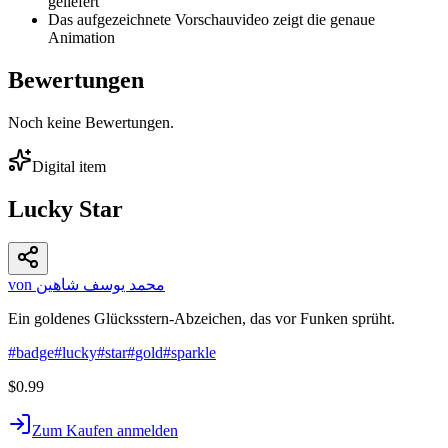
geliefert
Das aufgezeichnete Vorschauvideo zeigt die genaue
Animation
Bewertungen
Noch keine Bewertungen.
Digital item
Lucky Star
von محمد يوسف شاهين
Ein goldenes Glücksstern-Abzeichen, das vor Funken sprüht.
#
badge
#
lucky
#
star
#
gold
#
sparkle
$0.99
Zum Kaufen anmelden