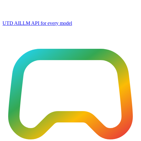
UTD AI
LLM API for every model