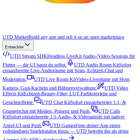
UTD Market
Build any app and sell it on an open marketplace
Entwickler
UTD Stream SDK
Headless LiveKit Audio-/Video-Sessions für
Flutter — die UI baust du selbst.
UTD Audio Room Kit
Sofort
einsatzbereite Live-Audioräume mit Seats, Echtzeit-Chat und
Moderation.
UTD Live Room Kit
Video-Liveräume mit Host-
Kamera, Gast-Kacheln und Bühnenverwaltung.
UTD Video
Effects Kit
Echtzeit-Beauty-Filter, LUT-Farbkorrektur und
Gesichtseffekte.
UTD Chat Kit
Sofort einsatzbereiter 1:1- &
Gruppenchat mit Medien, Präsenz und Push.
UTD Calls
Kit
Sofort einsatzbereite 1:1-Audio- & Videoanrufe mit nativer
Anruf-UI und Push.
UTD Games
Füge deiner App einen
vollständigen Spielekatalog hinzu — UTD betreibt ihn als deine
Agentur.
Alle SDKs durchsuchen