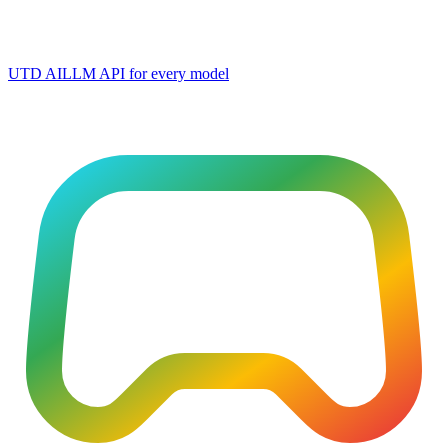
UTD AI
LLM API for every model