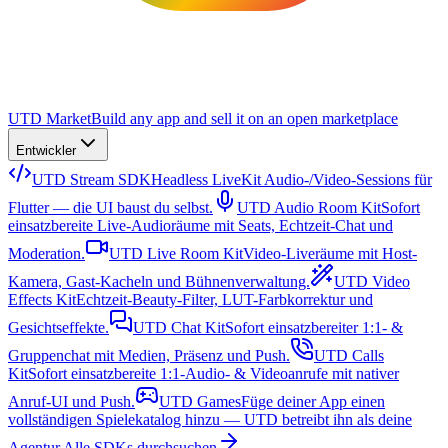
UTD Market
Build any app and sell it on an open marketplace
Entwickler
UTD Stream SDK
Headless LiveKit Audio-/Video-Sessions für
Flutter — die UI baust du selbst.
UTD Audio Room Kit
Sofort
einsatzbereite Live-Audioräume mit Seats, Echtzeit-Chat und
Moderation.
UTD Live Room Kit
Video-Liveräume mit Host-
Kamera, Gast-Kacheln und Bühnenverwaltung.
UTD Video
Effects Kit
Echtzeit-Beauty-Filter, LUT-Farbkorrektur und
Gesichtseffekte.
UTD Chat Kit
Sofort einsatzbereiter 1:1- &
Gruppenchat mit Medien, Präsenz und Push.
UTD Calls
Kit
Sofort einsatzbereite 1:1-Audio- & Videoanrufe mit nativer
Anruf-UI und Push.
UTD Games
Füge deiner App einen
vollständigen Spielekatalog hinzu — UTD betreibt ihn als deine
Agentur.
Alle SDKs durchsuchen