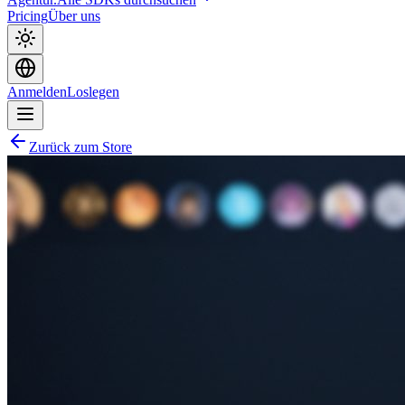
Pricing
Über uns
Anmelden
Loslegen
Zurück zum Store