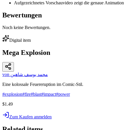
Aufgezeichnetes Vorschauvideo zeigt die genaue Animation
Bewertungen
Noch keine Bewertungen.
Digital item
Mega Explosion
von محمد يوسف شاهين
Eine kolossale Feuereruption im Comic-Stil.
#
explosion
#
fire
#
blast
#
impact
#
power
$1.49
Zum Kaufen anmelden
Related items