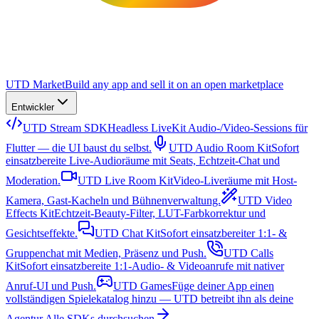
UTD Market
Build any app and sell it on an open marketplace
Entwickler
UTD Stream SDK
Headless LiveKit Audio-/Video-Sessions für
Flutter — die UI baust du selbst.
UTD Audio Room Kit
Sofort
einsatzbereite Live-Audioräume mit Seats, Echtzeit-Chat und
Moderation.
UTD Live Room Kit
Video-Liveräume mit Host-
Kamera, Gast-Kacheln und Bühnenverwaltung.
UTD Video
Effects Kit
Echtzeit-Beauty-Filter, LUT-Farbkorrektur und
Gesichtseffekte.
UTD Chat Kit
Sofort einsatzbereiter 1:1- &
Gruppenchat mit Medien, Präsenz und Push.
UTD Calls
Kit
Sofort einsatzbereite 1:1-Audio- & Videoanrufe mit nativer
Anruf-UI und Push.
UTD Games
Füge deiner App einen
vollständigen Spielekatalog hinzu — UTD betreibt ihn als deine
Agentur.
Alle SDKs durchsuchen