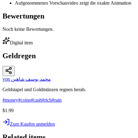
Aufgenommenes Vorschauvideo zeigt die exakte Animation
Bewertungen
Noch keine Bewertungen.
Digital item
Geldregen
von محمد يوسف شاهين
Geldstapel und Goldmünzen regnen herab.
#
money
#
coins
#
cash
#
rich
#
rain
$1.99
Zum Kaufen anmelden
Related items