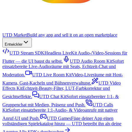
UTD Market
Build any app and sell it on an open marketplace
Entwickler
UTD Stream SDK
Headless LiveKit Audio-/Video-Sessions für
Flutter — die UI baust du selbst.
UTD Audio Room Kit
Sofort
einsatzbereite Live-Audioräume mit Seats, Echtzeit-Chat und
Moderation.
UTD Live Room Kit
Video-Liveräume mit Host-
Kamera, Gast-Kacheln und Bühnenverwaltung.
UTD Video
Effects Kit
Echtzeit-Beauty-Filter, LUT-Farbkorrektur und
Gesichtseffekte.
UTD Chat Kit
Sofort einsatzbereiter 1:1- &
Gruppenchat mit Medien, Präsenz und Push.
UTD Calls
Kit
Sofort einsatzbereite 1:1-Audio- & Videoanrufe mit nativer
Anruf-UI und Push.
UTD Games
Füge deiner App einen
vollständigen Spielekatalog hinzu — UTD betreibt ihn als deine
Agentur.
Alle SDKs durchsuchen