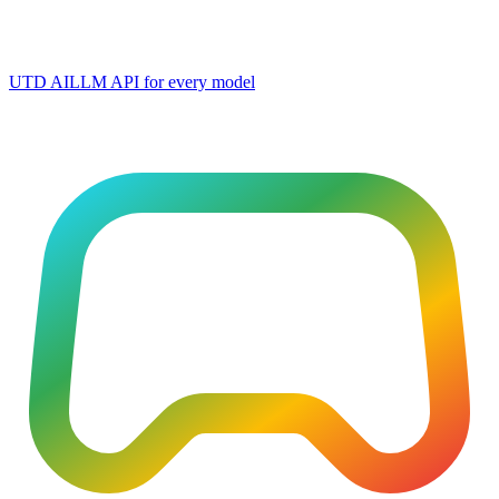
UTD AI
LLM API for every model