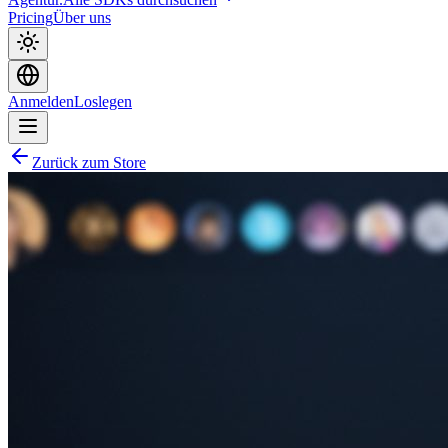
Pricing
Über uns
Anmelden
Loslegen
Zurück zum Store