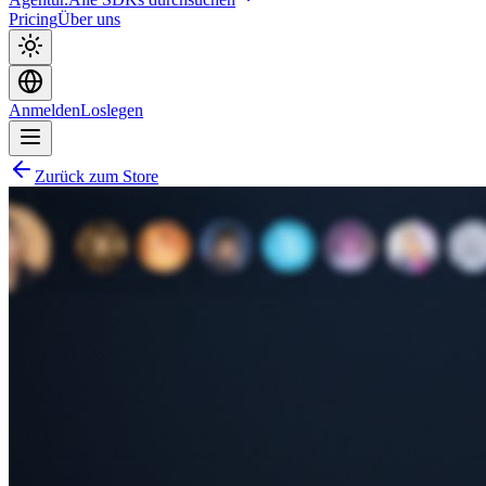
Pricing
Über uns
Anmelden
Loslegen
Zurück zum Store