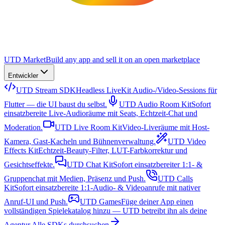
UTD Market
Build any app and sell it on an open marketplace
Entwickler
UTD Stream SDK
Headless LiveKit Audio-/Video-Sessions für
Flutter — die UI baust du selbst.
UTD Audio Room Kit
Sofort
einsatzbereite Live-Audioräume mit Seats, Echtzeit-Chat und
Moderation.
UTD Live Room Kit
Video-Liveräume mit Host-
Kamera, Gast-Kacheln und Bühnenverwaltung.
UTD Video
Effects Kit
Echtzeit-Beauty-Filter, LUT-Farbkorrektur und
Gesichtseffekte.
UTD Chat Kit
Sofort einsatzbereiter 1:1- &
Gruppenchat mit Medien, Präsenz und Push.
UTD Calls
Kit
Sofort einsatzbereite 1:1-Audio- & Videoanrufe mit nativer
Anruf-UI und Push.
UTD Games
Füge deiner App einen
vollständigen Spielekatalog hinzu — UTD betreibt ihn als deine
Agentur.
Alle SDKs durchsuchen