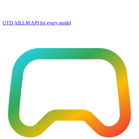
UTD AI
LLM API for every model