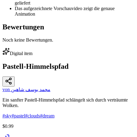
geliefert
Das aufgezeichnete Vorschauvideo zeigt die genaue
Animation
Bewertungen
Noch keine Bewertungen.
Digital item
Pastell-Himmelspfad
von محمد يوسف شاهين
Ein sanfter Pastell-Himmelspfad schlängelt sich durch verträumte
Wolken.
#
sky
#
pastel
#
clouds
#
dream
$0.99