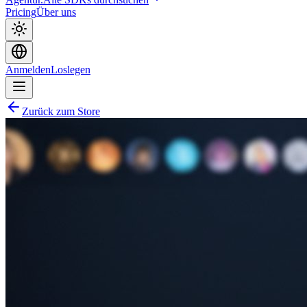
Pricing
Über uns
Anmelden
Loslegen
Zurück zum Store