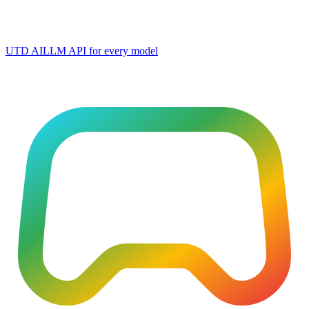
UTD AI
LLM API for every model