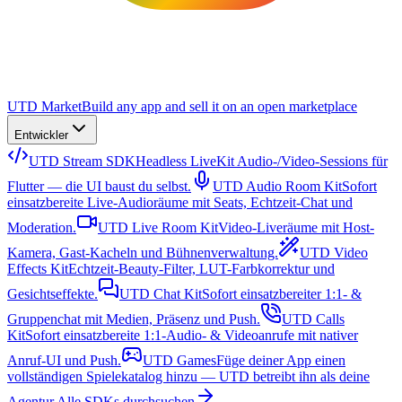
UTD Market
Build any app and sell it on an open marketplace
Entwickler
UTD Stream SDK
Headless LiveKit Audio-/Video-Sessions für
Flutter — die UI baust du selbst.
UTD Audio Room Kit
Sofort
einsatzbereite Live-Audioräume mit Seats, Echtzeit-Chat und
Moderation.
UTD Live Room Kit
Video-Liveräume mit Host-
Kamera, Gast-Kacheln und Bühnenverwaltung.
UTD Video
Effects Kit
Echtzeit-Beauty-Filter, LUT-Farbkorrektur und
Gesichtseffekte.
UTD Chat Kit
Sofort einsatzbereiter 1:1- &
Gruppenchat mit Medien, Präsenz und Push.
UTD Calls
Kit
Sofort einsatzbereite 1:1-Audio- & Videoanrufe mit nativer
Anruf-UI und Push.
UTD Games
Füge deiner App einen
vollständigen Spielekatalog hinzu — UTD betreibt ihn als deine
Agentur.
Alle SDKs durchsuchen