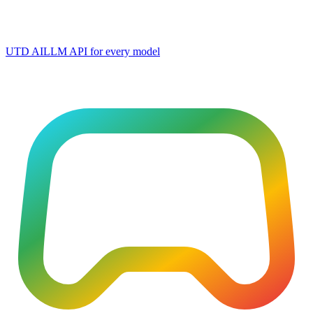
UTD AI
LLM API for every model