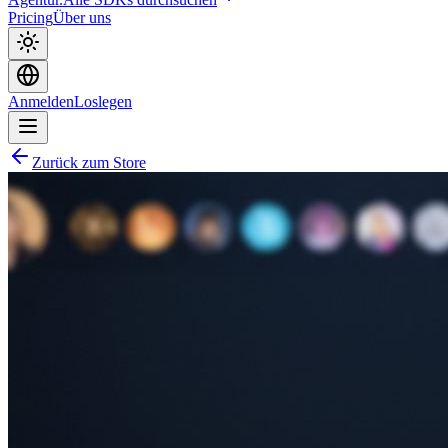
Pricing
Über uns
Anmelden
Loslegen
Zurück zum Store