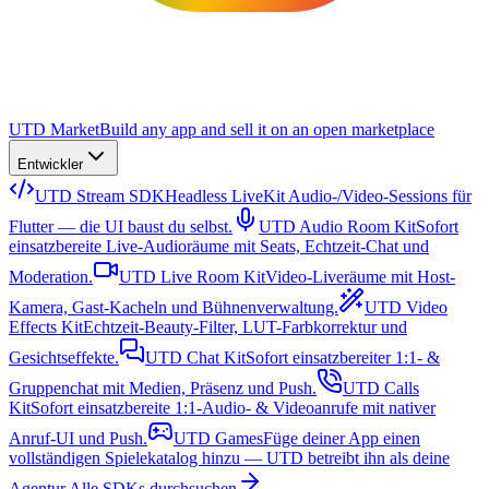
UTD Market
Build any app and sell it on an open marketplace
Entwickler
UTD Stream SDK
Headless LiveKit Audio-/Video-Sessions für
Flutter — die UI baust du selbst.
UTD Audio Room Kit
Sofort
einsatzbereite Live-Audioräume mit Seats, Echtzeit-Chat und
Moderation.
UTD Live Room Kit
Video-Liveräume mit Host-
Kamera, Gast-Kacheln und Bühnenverwaltung.
UTD Video
Effects Kit
Echtzeit-Beauty-Filter, LUT-Farbkorrektur und
Gesichtseffekte.
UTD Chat Kit
Sofort einsatzbereiter 1:1- &
Gruppenchat mit Medien, Präsenz und Push.
UTD Calls
Kit
Sofort einsatzbereite 1:1-Audio- & Videoanrufe mit nativer
Anruf-UI und Push.
UTD Games
Füge deiner App einen
vollständigen Spielekatalog hinzu — UTD betreibt ihn als deine
Agentur.
Alle SDKs durchsuchen