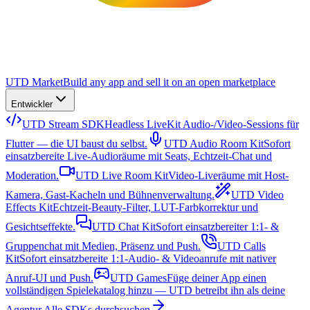
UTD Market
Build any app and sell it on an open marketplace
Entwickler
UTD Stream SDK
Headless LiveKit Audio-/Video-Sessions für
Flutter — die UI baust du selbst.
UTD Audio Room Kit
Sofort
einsatzbereite Live-Audioräume mit Seats, Echtzeit-Chat und
Moderation.
UTD Live Room Kit
Video-Liveräume mit Host-
Kamera, Gast-Kacheln und Bühnenverwaltung.
UTD Video
Effects Kit
Echtzeit-Beauty-Filter, LUT-Farbkorrektur und
Gesichtseffekte.
UTD Chat Kit
Sofort einsatzbereiter 1:1- &
Gruppenchat mit Medien, Präsenz und Push.
UTD Calls
Kit
Sofort einsatzbereite 1:1-Audio- & Videoanrufe mit nativer
Anruf-UI und Push.
UTD Games
Füge deiner App einen
vollständigen Spielekatalog hinzu — UTD betreibt ihn als deine
Agentur.
Alle SDKs durchsuchen