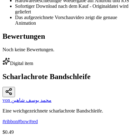
Hardwarebeschleunigte Wiedergabe auf Android und iOS
Sofortiger Download nach dem Kauf - Originaldatei wird
geliefert
Das aufgezeichnete Vorschauvideo zeigt die genaue
Animation
Bewertungen
Noch keine Bewertungen.
Digital item
Scharlachrote Bandschleife
von محمد يوسف شاهين
Eine weichgezeichnete scharlachrote Bandschleife.
#
ribbon
#
bow
#
red
$0.49