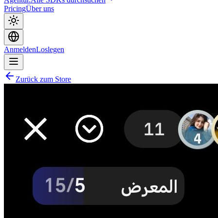
Pricing
Über uns
Anmelden
Loslegen
Zurück zum Store