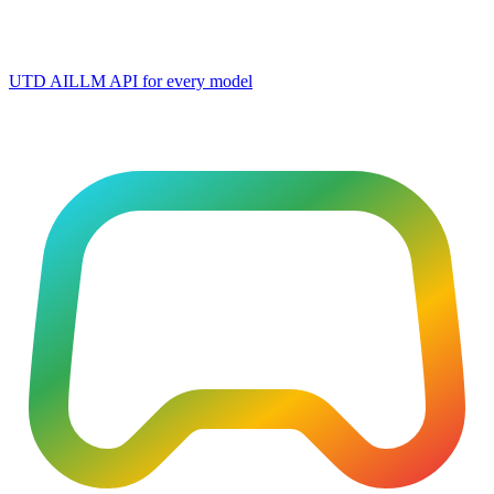
UTD AI
LLM API for every model