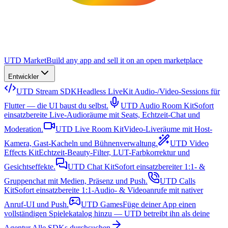
UTD Market
Build any app and sell it on an open marketplace
Entwickler
UTD Stream SDK
Headless LiveKit Audio-/Video-Sessions für
Flutter — die UI baust du selbst.
UTD Audio Room Kit
Sofort
einsatzbereite Live-Audioräume mit Seats, Echtzeit-Chat und
Moderation.
UTD Live Room Kit
Video-Liveräume mit Host-
Kamera, Gast-Kacheln und Bühnenverwaltung.
UTD Video
Effects Kit
Echtzeit-Beauty-Filter, LUT-Farbkorrektur und
Gesichtseffekte.
UTD Chat Kit
Sofort einsatzbereiter 1:1- &
Gruppenchat mit Medien, Präsenz und Push.
UTD Calls
Kit
Sofort einsatzbereite 1:1-Audio- & Videoanrufe mit nativer
Anruf-UI und Push.
UTD Games
Füge deiner App einen
vollständigen Spielekatalog hinzu — UTD betreibt ihn als deine
Agentur.
Alle SDKs durchsuchen