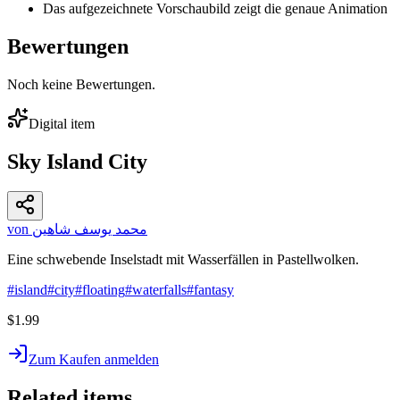
Das aufgezeichnete Vorschaubild zeigt die genaue Animation
Bewertungen
Noch keine Bewertungen.
Digital item
Sky Island City
von محمد يوسف شاهين
Eine schwebende Inselstadt mit Wasserfällen in Pastellwolken.
#
island
#
city
#
floating
#
waterfalls
#
fantasy
$1.99
Zum Kaufen anmelden
Related items