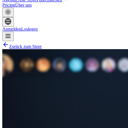
Pricing
Über uns
Anmelden
Loslegen
Zurück zum Store