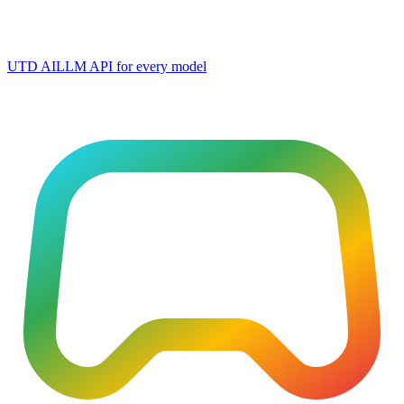
UTD AI
LLM API for every model