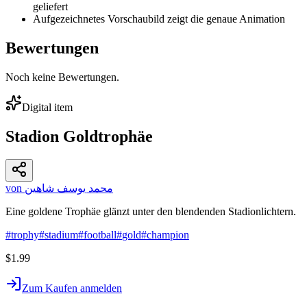
geliefert
Aufgezeichnetes Vorschaubild zeigt die genaue Animation
Bewertungen
Noch keine Bewertungen.
Digital item
Stadion Goldtrophäe
von محمد يوسف شاهين
Eine goldene Trophäe glänzt unter den blendenden Stadionlichtern.
#
trophy
#
stadium
#
football
#
gold
#
champion
$1.99
Zum Kaufen anmelden