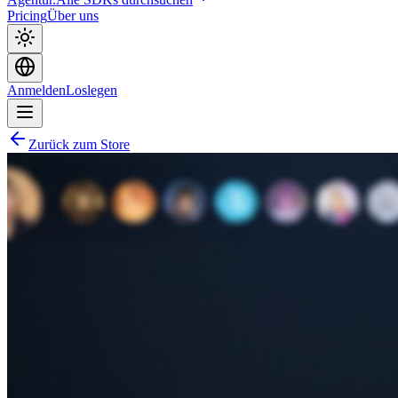
Pricing
Über uns
Anmelden
Loslegen
Zurück zum Store