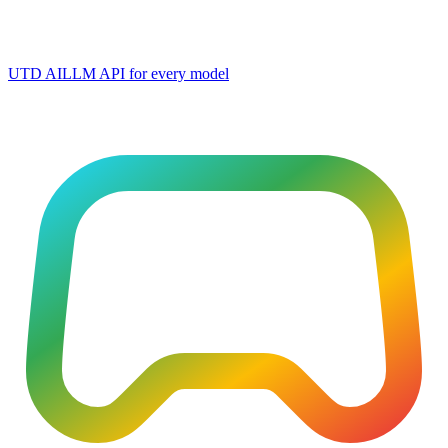
UTD AI
LLM API for every model