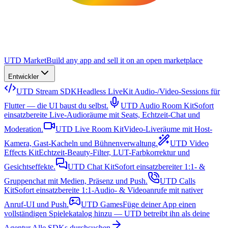
UTD Market
Build any app and sell it on an open marketplace
Entwickler
UTD Stream SDK
Headless LiveKit Audio-/Video-Sessions für
Flutter — die UI baust du selbst.
UTD Audio Room Kit
Sofort
einsatzbereite Live-Audioräume mit Seats, Echtzeit-Chat und
Moderation.
UTD Live Room Kit
Video-Liveräume mit Host-
Kamera, Gast-Kacheln und Bühnenverwaltung.
UTD Video
Effects Kit
Echtzeit-Beauty-Filter, LUT-Farbkorrektur und
Gesichtseffekte.
UTD Chat Kit
Sofort einsatzbereiter 1:1- &
Gruppenchat mit Medien, Präsenz und Push.
UTD Calls
Kit
Sofort einsatzbereite 1:1-Audio- & Videoanrufe mit nativer
Anruf-UI und Push.
UTD Games
Füge deiner App einen
vollständigen Spielekatalog hinzu — UTD betreibt ihn als deine
Agentur.
Alle SDKs durchsuchen