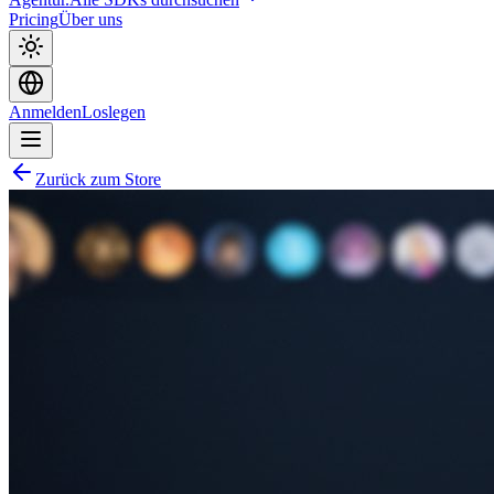
Pricing
Über uns
Anmelden
Loslegen
Zurück zum Store