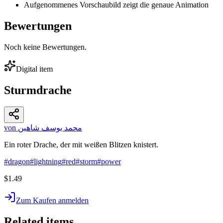
Aufgenommenes Vorschaubild zeigt die genaue Animation
Bewertungen
Noch keine Bewertungen.
Digital item
Sturmdrache
von محمد يوسف شاهين
Ein roter Drache, der mit weißen Blitzen knistert.
#
dragon
#
lightning
#
red
#
storm
#
power
$1.49
Zum Kaufen anmelden
Related items