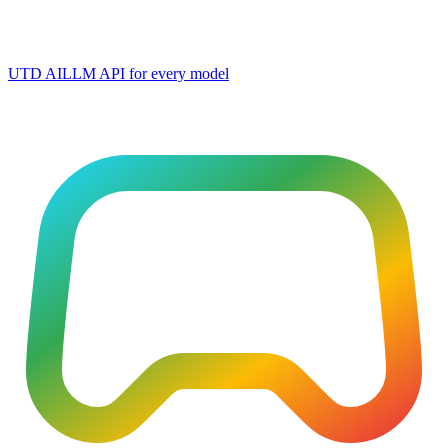
UTD AI
LLM API for every model