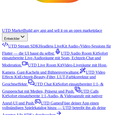
UTD Market
Build any app and sell it on an open marketplace
Entwickler
UTD Stream SDK
Headless LiveKit Audio-/Video-Sessions für
Flutter — die UI baust du selbst.
UTD Audio Room Kit
Sofort
einsatzbereite Live-Audioräume mit Seats, Echtzeit-Chat und
Moderation.
UTD Live Room Kit
Video-Liveräume mit Host-
Kamera, Gast-Kacheln und Bühnenverwaltung.
UTD Video
Effects Kit
Echtzeit-Beauty-Filter, LUT-Farbkorrektur und
Gesichtseffekte.
UTD Chat Kit
Sofort einsatzbereiter 1:1- &
Gruppenchat mit Medien, Präsenz und Push.
UTD Calls
Kit
Sofort einsatzbereite 1:1-Audio- & Videoanrufe mit nativer
Anruf-UI und Push.
UTD Games
Füge deiner App einen
vollständigen Spielekatalog hinzu — UTD betreibt ihn als deine
Agentur.
Alle SDKs durchsuchen