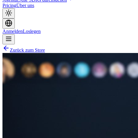
Pricing
Über uns
Anmelden
Loslegen
Zurück zum Store