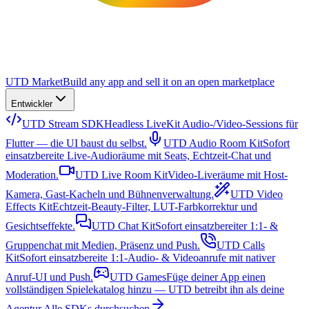
UTD Market
Build any app and sell it on an open marketplace
Entwickler
UTD Stream SDK
Headless LiveKit Audio-/Video-Sessions für
Flutter — die UI baust du selbst.
UTD Audio Room Kit
Sofort
einsatzbereite Live-Audioräume mit Seats, Echtzeit-Chat und
Moderation.
UTD Live Room Kit
Video-Liveräume mit Host-
Kamera, Gast-Kacheln und Bühnenverwaltung.
UTD Video
Effects Kit
Echtzeit-Beauty-Filter, LUT-Farbkorrektur und
Gesichtseffekte.
UTD Chat Kit
Sofort einsatzbereiter 1:1- &
Gruppenchat mit Medien, Präsenz und Push.
UTD Calls
Kit
Sofort einsatzbereite 1:1-Audio- & Videoanrufe mit nativer
Anruf-UI und Push.
UTD Games
Füge deiner App einen
vollständigen Spielekatalog hinzu — UTD betreibt ihn als deine
Agentur.
Alle SDKs durchsuchen