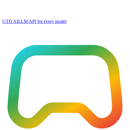
UTD AI
LLM API for every model