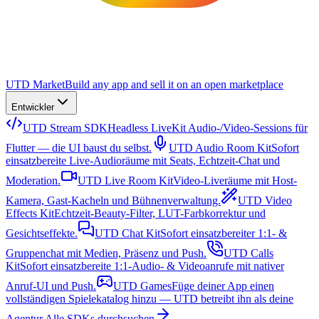
UTD Market
Build any app and sell it on an open marketplace
Entwickler
UTD Stream SDK
Headless LiveKit Audio-/Video-Sessions für
Flutter — die UI baust du selbst.
UTD Audio Room Kit
Sofort
einsatzbereite Live-Audioräume mit Seats, Echtzeit-Chat und
Moderation.
UTD Live Room Kit
Video-Liveräume mit Host-
Kamera, Gast-Kacheln und Bühnenverwaltung.
UTD Video
Effects Kit
Echtzeit-Beauty-Filter, LUT-Farbkorrektur und
Gesichtseffekte.
UTD Chat Kit
Sofort einsatzbereiter 1:1- &
Gruppenchat mit Medien, Präsenz und Push.
UTD Calls
Kit
Sofort einsatzbereite 1:1-Audio- & Videoanrufe mit nativer
Anruf-UI und Push.
UTD Games
Füge deiner App einen
vollständigen Spielekatalog hinzu — UTD betreibt ihn als deine
Agentur.
Alle SDKs durchsuchen