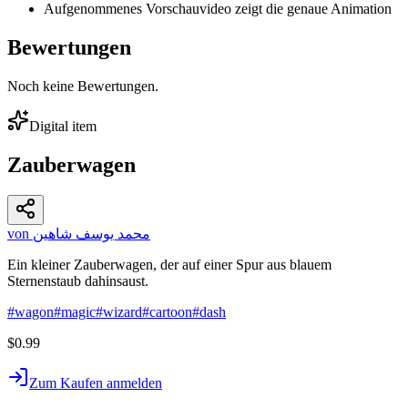
Aufgenommenes Vorschauvideo zeigt die genaue Animation
Bewertungen
Noch keine Bewertungen.
Digital item
Zauberwagen
von محمد يوسف شاهين
Ein kleiner Zauberwagen, der auf einer Spur aus blauem
Sternenstaub dahinsaust.
#
wagon
#
magic
#
wizard
#
cartoon
#
dash
$0.99
Zum Kaufen anmelden