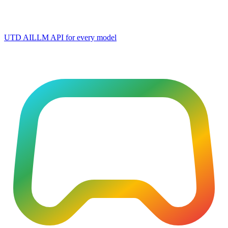
UTD AI
LLM API for every model