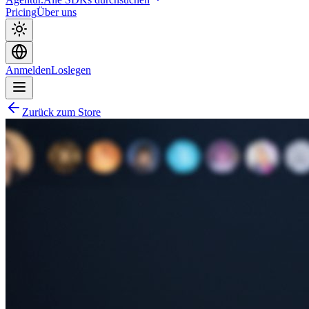
Pricing
Über uns
Anmelden
Loslegen
Zurück zum Store