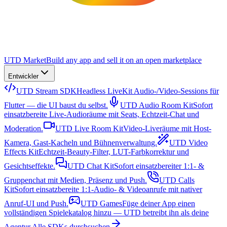
UTD Market
Build any app and sell it on an open marketplace
Entwickler
UTD Stream SDK
Headless LiveKit Audio-/Video-Sessions für
Flutter — die UI baust du selbst.
UTD Audio Room Kit
Sofort
einsatzbereite Live-Audioräume mit Seats, Echtzeit-Chat und
Moderation.
UTD Live Room Kit
Video-Liveräume mit Host-
Kamera, Gast-Kacheln und Bühnenverwaltung.
UTD Video
Effects Kit
Echtzeit-Beauty-Filter, LUT-Farbkorrektur und
Gesichtseffekte.
UTD Chat Kit
Sofort einsatzbereiter 1:1- &
Gruppenchat mit Medien, Präsenz und Push.
UTD Calls
Kit
Sofort einsatzbereite 1:1-Audio- & Videoanrufe mit nativer
Anruf-UI und Push.
UTD Games
Füge deiner App einen
vollständigen Spielekatalog hinzu — UTD betreibt ihn als deine
Agentur.
Alle SDKs durchsuchen