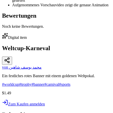
geliefert
Aufgenommenes Vorschauvideo zeigt die genaue Animation
Bewertungen
Noch keine Bewertungen.
Digital item
Weltcup-Karneval
von محمد يوسف شاهين
Ein festliches rotes Banner mit einem goldenen Weltpokal.
#
worldcup
#
trophy
#
banner
#
carnival
#
sports
$1.49
Zum Kaufen anmelden