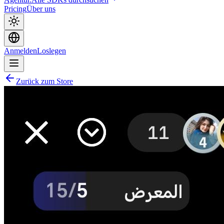
Pricing
Über uns
Anmelden
Loslegen
Zurück zum Store