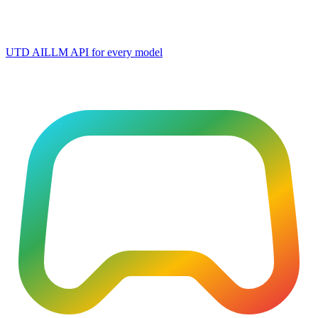
UTD AI
LLM API for every model