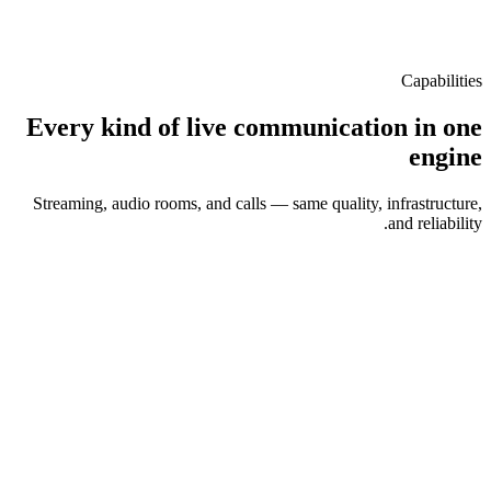
Capabilities
Every kind of live communication in one
engine
Streaming, audio rooms, and calls — same quality, infrastructure,
and reliability.
LIVE
Live streaming
Live video with hosts, guests, and an interactive audience, plus real-
time gifts and comments — ready to monetize.
Host & guests
Interactive audience
Gifts & comments
Monetization-ready