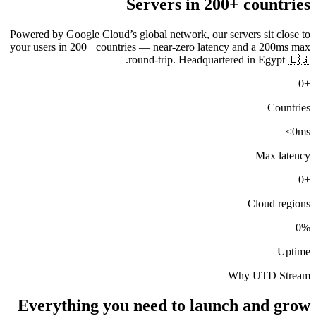
Servers in 200+ countries
Powered by Google Cloud’s global network, our servers sit close to
your users in 200+ countries — near-zero latency and a 200ms max
round-trip. Headquartered in Egypt 🇪🇬.
0
+
Countries
≤
0
ms
Max latency
0
+
Cloud regions
0
%
Uptime
Why UTD Stream
Everything you need to launch and grow