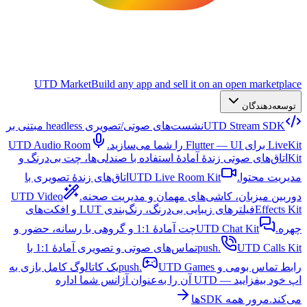
UTD Market
Build any app and sell it on an open marketplace
توسعه‌دهندگان
UTD Stream SDK
نشست‌های صوتی/تصویری headless مبتنی بر
LiveKit برای Flutter — UI را شما می‌سازید.
UTD Audio Room
Kit
اتاق‌های صوتی زندهٔ آمادهٔ استفاده با صندلی‌ها، چت بی‌درنگ و
مدیریت محتوا.
UTD Live Room Kit
اتاق‌های زندهٔ تصویری با
دوربین میزبان، کاشی‌های مهمان و مدیریت صحنه.
UTD Video
Effects Kit
فیلترهای زیبایی بی‌درنگ، رنگ‌بندی LUT و افکت‌های
چهره.
UTD Chat Kit
چت آمادهٔ 1:1 و گروهی با رسانه، حضور و
UTD Calls Kit
push.
تماس‌های صوتی و تصویری آمادهٔ 1:1 با
رابط تماس بومی و push.
UTD Games
یک کاتالوگ کامل بازی به
اپ خود بیفزایید — UTD آن را به‌عنوان آژانس شما اداره
می‌کند.
مرور همه SDKها