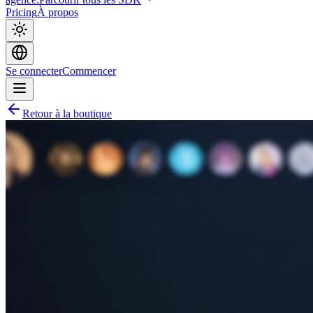
Pricing
À propos
Se connecter
Commencer
Retour à la boutique