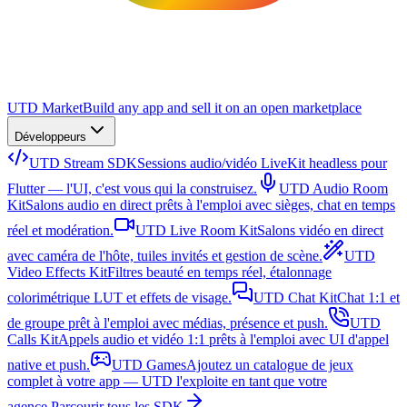
UTD Market
Build any app and sell it on an open marketplace
Développeurs
UTD Stream SDK
Sessions audio/vidéo LiveKit headless pour
Flutter — l'UI, c'est vous qui la construisez.
UTD Audio Room
Kit
Salons audio en direct prêts à l'emploi avec sièges, chat en temps
réel et modération.
UTD Live Room Kit
Salons vidéo en direct
avec caméra de l'hôte, tuiles invités et gestion de scène.
UTD
Video Effects Kit
Filtres beauté en temps réel, étalonnage
colorimétrique LUT et effets de visage.
UTD Chat Kit
Chat 1:1 et
de groupe prêt à l'emploi avec médias, présence et push.
UTD
Calls Kit
Appels audio et vidéo 1:1 prêts à l'emploi avec UI d'appel
native et push.
UTD Games
Ajoutez un catalogue de jeux
complet à votre app — UTD l'exploite en tant que votre
agence.
Parcourir tous les SDK