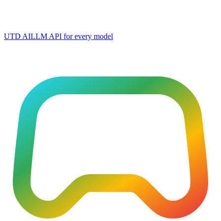
UTD AI
LLM API for every model