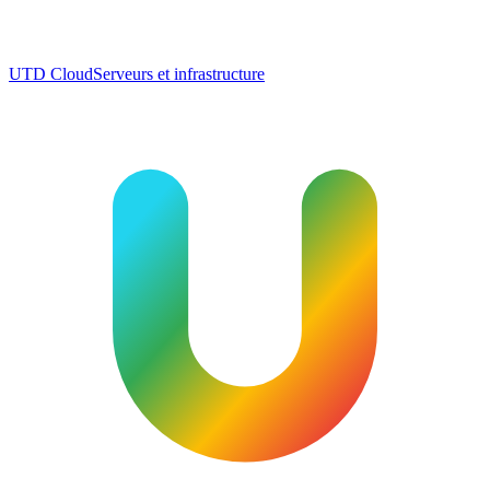
UTD Cloud
Serveurs et infrastructure