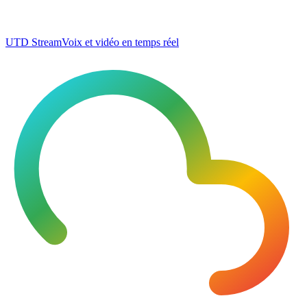
UTD Stream
Voix et vidéo en temps réel