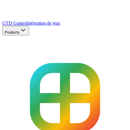
UTD Games
Intégration de jeux
Products