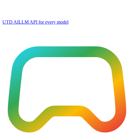
UTD AI
LLM API for every model