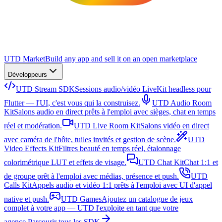
UTD Market
Build any app and sell it on an open marketplace
Développeurs
UTD Stream SDK
Sessions audio/vidéo LiveKit headless pour
Flutter — l'UI, c'est vous qui la construisez.
UTD Audio Room
Kit
Salons audio en direct prêts à l'emploi avec sièges, chat en temps
réel et modération.
UTD Live Room Kit
Salons vidéo en direct
avec caméra de l'hôte, tuiles invités et gestion de scène.
UTD
Video Effects Kit
Filtres beauté en temps réel, étalonnage
colorimétrique LUT et effets de visage.
UTD Chat Kit
Chat 1:1 et
de groupe prêt à l'emploi avec médias, présence et push.
UTD
Calls Kit
Appels audio et vidéo 1:1 prêts à l'emploi avec UI d'appel
native et push.
UTD Games
Ajoutez un catalogue de jeux
complet à votre app — UTD l'exploite en tant que votre
agence.
Parcourir tous les SDK