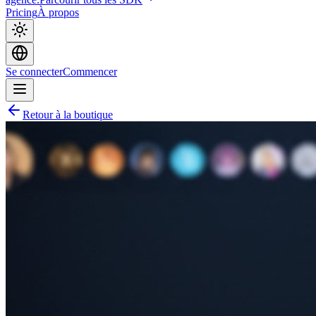
Pricing
À propos
Se connecter
Commencer
Retour à la boutique