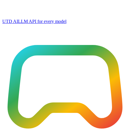
UTD AI
LLM API for every model