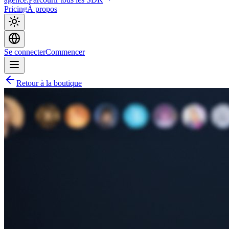
Pricing
À propos
Se connecter
Commencer
Retour à la boutique