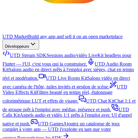
UTD Market
Build any app and sell it on an open marketplace
Développeurs
UTD Stream SDK
Sessions audio/vidéo LiveKit headless pour
Flutter — l'UI, c'est vous qui la construisez.
UTD Audio Room
Kit
Salons audio en direct prêts à l'emploi avec sièges, chat en temps
réel et modération.
UTD Live Room Kit
Salons vidéo en direct
avec caméra de l'hôte, tuiles invités et gestion de scène.
UTD
Video Effects Kit
Filtres beauté en temps réel, étalonnage
colorimétrique LUT et effets de visage.
UTD Chat Kit
Chat 1:1 et
de groupe prêt à l'emploi avec médias, présence et push.
UTD
Calls Kit
Appels audio et vidéo 1:1 prêts à l'emploi avec UI d'appel
native et push.
UTD Games
Ajoutez un catalogue de jeux
complet à votre app — UTD l'exploite en tant que votre
agence.
Parcourir tous les SDK