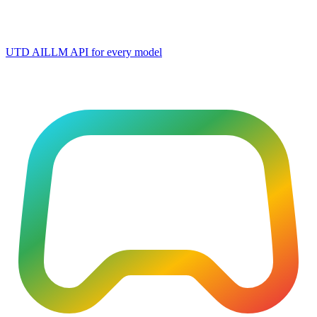
UTD AI
LLM API for every model