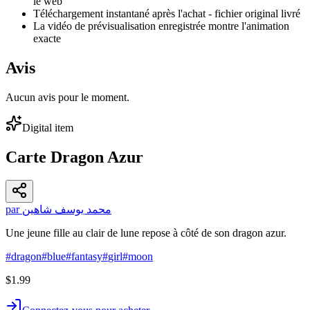
le web
Téléchargement instantané après l'achat - fichier original livré
La vidéo de prévisualisation enregistrée montre l'animation
exacte
Avis
Aucun avis pour le moment.
Digital item
Carte Dragon Azur
par محمد يوسف شاهين
Une jeune fille au clair de lune repose à côté de son dragon azur.
#
dragon
#
blue
#
fantasy
#
girl
#
moon
$1.99