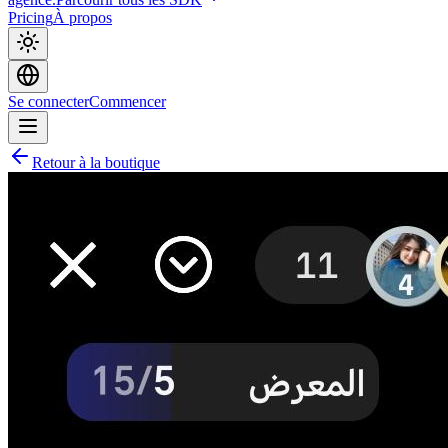
Pricing
À propos
Se connecter
Commencer
Retour à la boutique