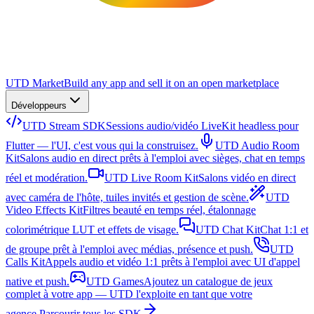
UTD Market
Build any app and sell it on an open marketplace
Développeurs
UTD Stream SDK
Sessions audio/vidéo LiveKit headless pour
Flutter — l'UI, c'est vous qui la construisez.
UTD Audio Room
Kit
Salons audio en direct prêts à l'emploi avec sièges, chat en temps
réel et modération.
UTD Live Room Kit
Salons vidéo en direct
avec caméra de l'hôte, tuiles invités et gestion de scène.
UTD
Video Effects Kit
Filtres beauté en temps réel, étalonnage
colorimétrique LUT et effets de visage.
UTD Chat Kit
Chat 1:1 et
de groupe prêt à l'emploi avec médias, présence et push.
UTD
Calls Kit
Appels audio et vidéo 1:1 prêts à l'emploi avec UI d'appel
native et push.
UTD Games
Ajoutez un catalogue de jeux
complet à votre app — UTD l'exploite en tant que votre
agence.
Parcourir tous les SDK