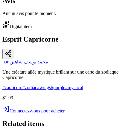
Avis
Aucun avis pour le moment.
Digital item
Esprit Capricorne
par محمد يوسف شاهين
Une créature ailée mystique brillant sur une carte du zodiaque
Capricorne.
#
capricorn
#
zodiac
#
wings
#
purple
#
mystical
$1.99
Connectez-vous pour acheter
Related items