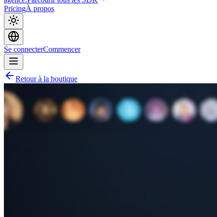
Pricing
À propos
Se connecter
Commencer
Retour à la boutique