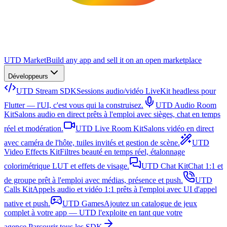
UTD Market
Build any app and sell it on an open marketplace
Développeurs
UTD Stream SDK
Sessions audio/vidéo LiveKit headless pour
Flutter — l'UI, c'est vous qui la construisez.
UTD Audio Room
Kit
Salons audio en direct prêts à l'emploi avec sièges, chat en temps
réel et modération.
UTD Live Room Kit
Salons vidéo en direct
avec caméra de l'hôte, tuiles invités et gestion de scène.
UTD
Video Effects Kit
Filtres beauté en temps réel, étalonnage
colorimétrique LUT et effets de visage.
UTD Chat Kit
Chat 1:1 et
de groupe prêt à l'emploi avec médias, présence et push.
UTD
Calls Kit
Appels audio et vidéo 1:1 prêts à l'emploi avec UI d'appel
native et push.
UTD Games
Ajoutez un catalogue de jeux
complet à votre app — UTD l'exploite en tant que votre
agence.
Parcourir tous les SDK