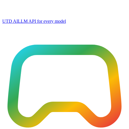
UTD AI
LLM API for every model