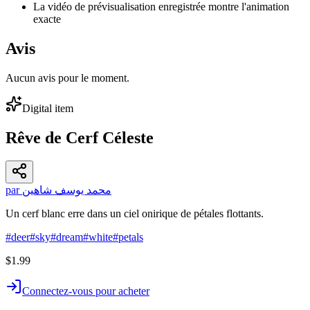
La vidéo de prévisualisation enregistrée montre l'animation
exacte
Avis
Aucun avis pour le moment.
Digital item
Rêve de Cerf Céleste
par محمد يوسف شاهين
Un cerf blanc erre dans un ciel onirique de pétales flottants.
#
deer
#
sky
#
dream
#
white
#
petals
$1.99
Connectez-vous pour acheter