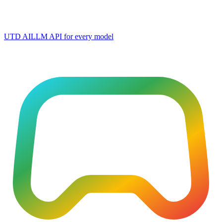
UTD AI
LLM API for every model