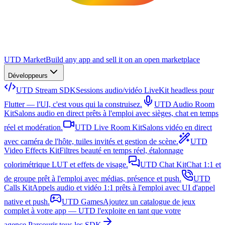
UTD Market
Build any app and sell it on an open marketplace
Développeurs
UTD Stream SDK
Sessions audio/vidéo LiveKit headless pour
Flutter — l'UI, c'est vous qui la construisez.
UTD Audio Room
Kit
Salons audio en direct prêts à l'emploi avec sièges, chat en temps
réel et modération.
UTD Live Room Kit
Salons vidéo en direct
avec caméra de l'hôte, tuiles invités et gestion de scène.
UTD
Video Effects Kit
Filtres beauté en temps réel, étalonnage
colorimétrique LUT et effets de visage.
UTD Chat Kit
Chat 1:1 et
de groupe prêt à l'emploi avec médias, présence et push.
UTD
Calls Kit
Appels audio et vidéo 1:1 prêts à l'emploi avec UI d'appel
native et push.
UTD Games
Ajoutez un catalogue de jeux
complet à votre app — UTD l'exploite en tant que votre
agence.
Parcourir tous les SDK