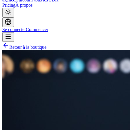
Pricing
À propos
Se connecter
Commencer
Retour à la boutique