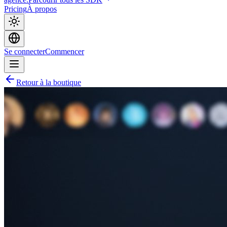
Pricing
À propos
Se connecter
Commencer
Retour à la boutique