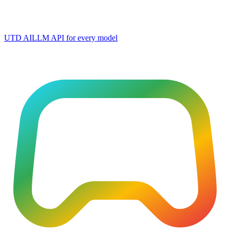
UTD AI
LLM API for every model