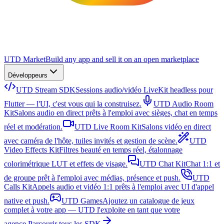
UTD Market
Build any app and sell it on an open marketplace
Développeurs
UTD Stream SDK
Sessions audio/vidéo LiveKit headless pour
Flutter — l'UI, c'est vous qui la construisez.
UTD Audio Room
Kit
Salons audio en direct prêts à l'emploi avec sièges, chat en temps
réel et modération.
UTD Live Room Kit
Salons vidéo en direct
avec caméra de l'hôte, tuiles invités et gestion de scène.
UTD
Video Effects Kit
Filtres beauté en temps réel, étalonnage
colorimétrique LUT et effets de visage.
UTD Chat Kit
Chat 1:1 et
de groupe prêt à l'emploi avec médias, présence et push.
UTD
Calls Kit
Appels audio et vidéo 1:1 prêts à l'emploi avec UI d'appel
native et push.
UTD Games
Ajoutez un catalogue de jeux
complet à votre app — UTD l'exploite en tant que votre
agence.
Parcourir tous les SDK