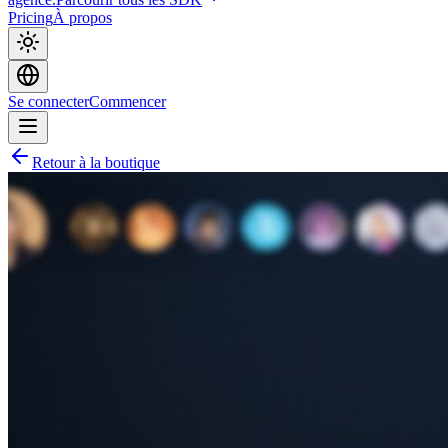
Pricing
À propos
Se connecter
Commencer
Retour à la boutique