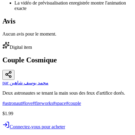
La vidéo de prévisualisation enregistrée montre l'animation
exacte
Avis
Aucun avis pour le moment.
Digital item
Couple Cosmique
par محمد يوسف شاهين
Deux astronautes se tenant la main sous des feux d'artifice dorés.
#
astronaut
#
love
#
fireworks
#
space
#
couple
$1.99
Connectez-vous pour acheter