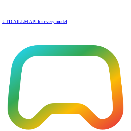
UTD AI
LLM API for every model