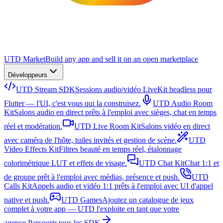
UTD Market
Build any app and sell it on an open marketplace
Développeurs
UTD Stream SDK
Sessions audio/vidéo LiveKit headless pour
Flutter — l'UI, c'est vous qui la construisez.
UTD Audio Room
Kit
Salons audio en direct prêts à l'emploi avec sièges, chat en temps
réel et modération.
UTD Live Room Kit
Salons vidéo en direct
avec caméra de l'hôte, tuiles invités et gestion de scène.
UTD
Video Effects Kit
Filtres beauté en temps réel, étalonnage
colorimétrique LUT et effets de visage.
UTD Chat Kit
Chat 1:1 et
de groupe prêt à l'emploi avec médias, présence et push.
UTD
Calls Kit
Appels audio et vidéo 1:1 prêts à l'emploi avec UI d'appel
native et push.
UTD Games
Ajoutez un catalogue de jeux
complet à votre app — UTD l'exploite en tant que votre
agence.
Parcourir tous les SDK