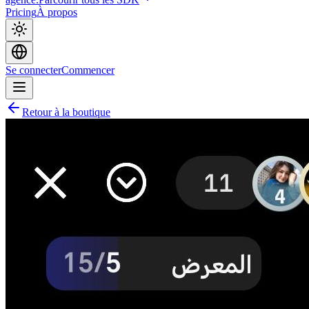
Pricing
À propos
Se connecter
Commencer
Retour à la boutique