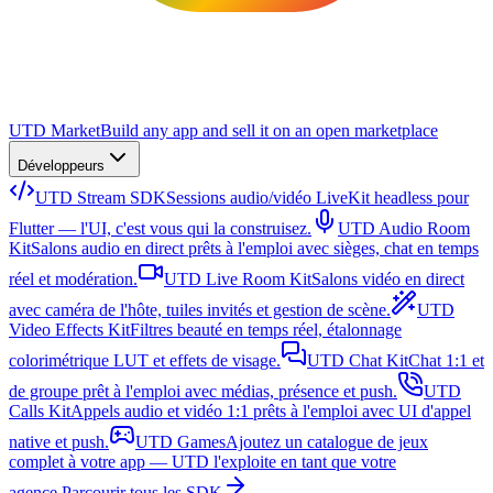
UTD Market
Build any app and sell it on an open marketplace
Développeurs
UTD Stream SDK
Sessions audio/vidéo LiveKit headless pour
Flutter — l'UI, c'est vous qui la construisez.
UTD Audio Room
Kit
Salons audio en direct prêts à l'emploi avec sièges, chat en temps
réel et modération.
UTD Live Room Kit
Salons vidéo en direct
avec caméra de l'hôte, tuiles invités et gestion de scène.
UTD
Video Effects Kit
Filtres beauté en temps réel, étalonnage
colorimétrique LUT et effets de visage.
UTD Chat Kit
Chat 1:1 et
de groupe prêt à l'emploi avec médias, présence et push.
UTD
Calls Kit
Appels audio et vidéo 1:1 prêts à l'emploi avec UI d'appel
native et push.
UTD Games
Ajoutez un catalogue de jeux
complet à votre app — UTD l'exploite en tant que votre
agence.
Parcourir tous les SDK