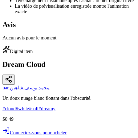
Téléchargement instantané après l'achat - fichier original livré
La vidéo de prévisualisation enregistrée montre l'animation
exacte
Avis
Aucun avis pour le moment.
Digital item
Dream Cloud
par محمد يوسف شاهين
Un doux nuage blanc flottant dans l'obscurité.
#
cloud
#
white
#
soft
#
dreamy
$0.49
Connectez-vous pour acheter