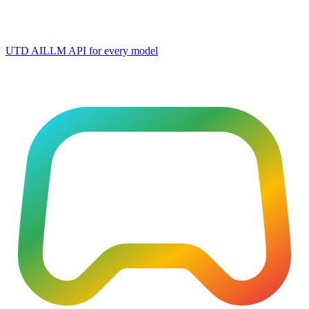
UTD AI
LLM API for every model