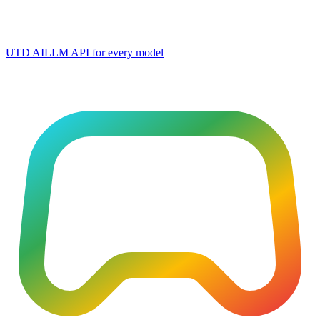
UTD AI
LLM API for every model