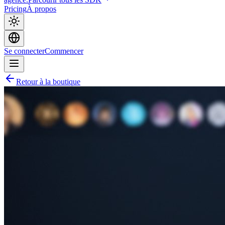
Pricing
À propos
Se connecter
Commencer
Retour à la boutique