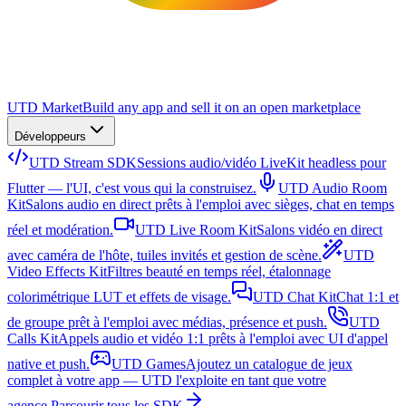
UTD Market
Build any app and sell it on an open marketplace
Développeurs
UTD Stream SDK
Sessions audio/vidéo LiveKit headless pour
Flutter — l'UI, c'est vous qui la construisez.
UTD Audio Room
Kit
Salons audio en direct prêts à l'emploi avec sièges, chat en temps
réel et modération.
UTD Live Room Kit
Salons vidéo en direct
avec caméra de l'hôte, tuiles invités et gestion de scène.
UTD
Video Effects Kit
Filtres beauté en temps réel, étalonnage
colorimétrique LUT et effets de visage.
UTD Chat Kit
Chat 1:1 et
de groupe prêt à l'emploi avec médias, présence et push.
UTD
Calls Kit
Appels audio et vidéo 1:1 prêts à l'emploi avec UI d'appel
native et push.
UTD Games
Ajoutez un catalogue de jeux
complet à votre app — UTD l'exploite en tant que votre
agence.
Parcourir tous les SDK