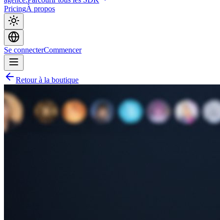
Pricing
À propos
Se connecter
Commencer
Retour à la boutique