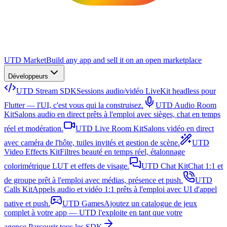
UTD Market
Build any app and sell it on an open marketplace
Développeurs
UTD Stream SDK
Sessions audio/vidéo LiveKit headless pour
Flutter — l'UI, c'est vous qui la construisez.
UTD Audio Room
Kit
Salons audio en direct prêts à l'emploi avec sièges, chat en temps
réel et modération.
UTD Live Room Kit
Salons vidéo en direct
avec caméra de l'hôte, tuiles invités et gestion de scène.
UTD
Video Effects Kit
Filtres beauté en temps réel, étalonnage
colorimétrique LUT et effets de visage.
UTD Chat Kit
Chat 1:1 et
de groupe prêt à l'emploi avec médias, présence et push.
UTD
Calls Kit
Appels audio et vidéo 1:1 prêts à l'emploi avec UI d'appel
native et push.
UTD Games
Ajoutez un catalogue de jeux
complet à votre app — UTD l'exploite en tant que votre
agence.
Parcourir tous les SDK