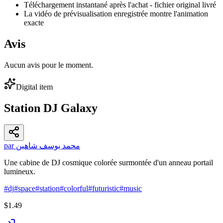
Téléchargement instantané après l'achat - fichier original livré
La vidéo de prévisualisation enregistrée montre l'animation
exacte
Avis
Aucun avis pour le moment.
Digital item
Station DJ Galaxy
par محمد يوسف شاهين
Une cabine de DJ cosmique colorée surmontée d'un anneau portail
lumineux.
#
dj
#
space
#
station
#
colorful
#
futuristic
#
music
$1.49