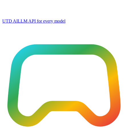
UTD AI
LLM API for every model