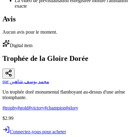
La vidéo de prévisualisation enregistrée montre l'animation
exacte
Avis
Aucun avis pour le moment.
Digital item
Trophée de la Gloire Dorée
par محمد يوسف شاهين
Un trophée doré monumental flamboyant au-dessus d'une arène
triomphante.
#
trophy
#
gold
#
victory
#
champion
#
glory
$2.99
Connectez-vous pour acheter