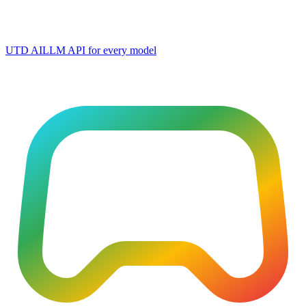
UTD AI
LLM API for every model