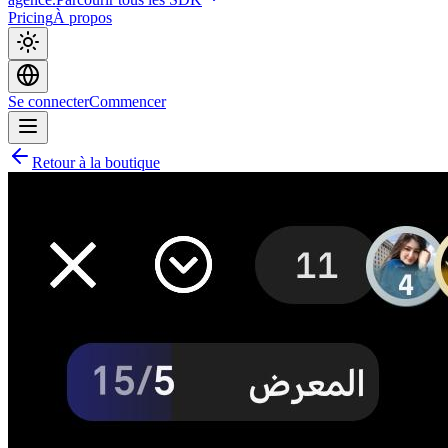
Pricing
À propos
Se connecter
Commencer
Retour à la boutique