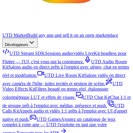
UTD Market
Build any app and sell it on an open marketplace
Développeurs
UTD Stream SDK
Sessions audio/vidéo LiveKit headless pour
Flutter — l'UI, c'est vous qui la construisez.
UTD Audio Room
Kit
Salons audio en direct prêts à l'emploi avec sièges, chat en temps
réel et modération.
UTD Live Room Kit
Salons vidéo en direct
avec caméra de l'hôte, tuiles invités et gestion de scène.
UTD
Video Effects Kit
Filtres beauté en temps réel, étalonnage
colorimétrique LUT et effets de visage.
UTD Chat Kit
Chat 1:1 et
de groupe prêt à l'emploi avec médias, présence et push.
UTD
Calls Kit
Appels audio et vidéo 1:1 prêts à l'emploi avec UI d'appel
native et push.
UTD Games
Ajoutez un catalogue de jeux
complet à votre app — UTD l'exploite en tant que votre
agence.
Parcourir tous les SDK