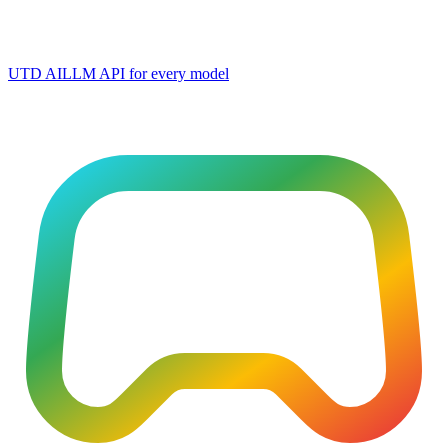
UTD AI
LLM API for every model