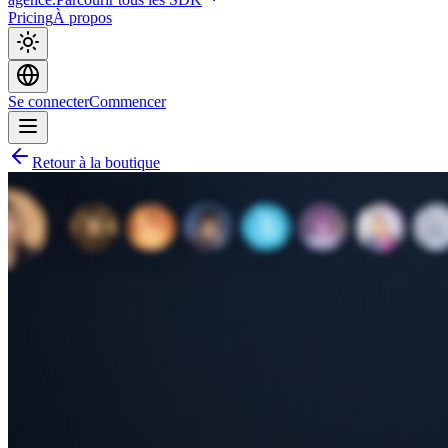
Pricing
À propos
Se connecter
Commencer
Retour à la boutique