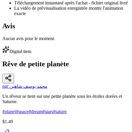
Téléchargement instantané après l'achat - fichier original livré
La vidéo de prévisualisation enregistrée montre l'animation
exacte
Avis
Aucun avis pour le moment.
Digital item
Rêve de petite planète
par محمد يوسف شاهين
Un rêveur se tient sur une petite planète sous les étoiles dorées et
Saturne.
#
planet
#
space
#
dream
#
stars
#
saturn
$1.49