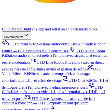
UTD Market
Build any app and sell it on an open marketplace
Développeurs
UTD Stream SDK
Sessions audio/vidéo LiveKit headless pour
Flutter — l'UI, c'est vous qui la construisez.
UTD Audio Room
Kit
Salons audio en direct prêts à l'emploi avec sièges, chat en temps
réel et modération.
UTD Live Room Kit
Salons vidéo en direct
avec caméra de l'hôte, tuiles invités et gestion de scène.
UTD
Video Effects Kit
Filtres beauté en temps réel, étalonnage
colorimétrique LUT et effets de visage.
UTD Chat Kit
Chat 1:1 et
de groupe prêt à l'emploi avec médias, présence et push.
UTD
Calls Kit
Appels audio et vidéo 1:1 prêts à l'emploi avec UI d'appel
native et push.
UTD Games
Ajoutez un catalogue de jeux
complet à votre app — UTD l'exploite en tant que votre
agence.
Parcourir tous les SDK