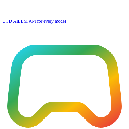
UTD AI
LLM API for every model