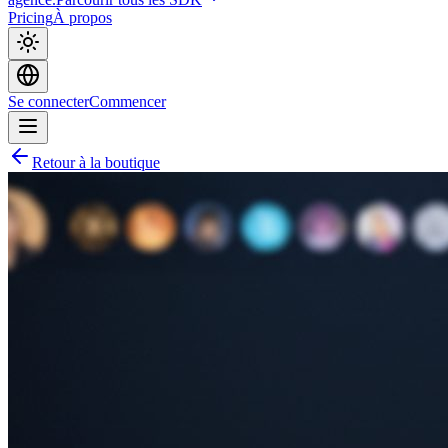
Pricing
À propos
Se connecter
Commencer
Retour à la boutique