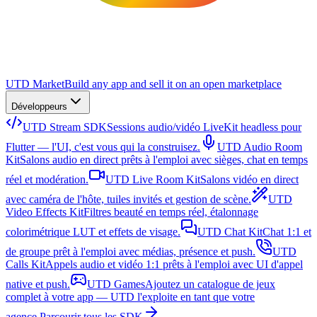
UTD Market
Build any app and sell it on an open marketplace
Développeurs
UTD Stream SDK
Sessions audio/vidéo LiveKit headless pour
Flutter — l'UI, c'est vous qui la construisez.
UTD Audio Room
Kit
Salons audio en direct prêts à l'emploi avec sièges, chat en temps
réel et modération.
UTD Live Room Kit
Salons vidéo en direct
avec caméra de l'hôte, tuiles invités et gestion de scène.
UTD
Video Effects Kit
Filtres beauté en temps réel, étalonnage
colorimétrique LUT et effets de visage.
UTD Chat Kit
Chat 1:1 et
de groupe prêt à l'emploi avec médias, présence et push.
UTD
Calls Kit
Appels audio et vidéo 1:1 prêts à l'emploi avec UI d'appel
native et push.
UTD Games
Ajoutez un catalogue de jeux
complet à votre app — UTD l'exploite en tant que votre
agence.
Parcourir tous les SDK