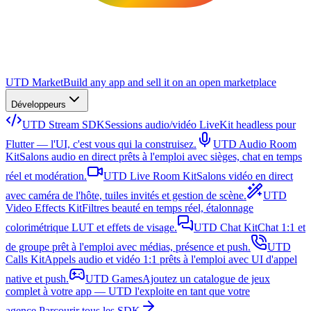
UTD Market
Build any app and sell it on an open marketplace
Développeurs
UTD Stream SDK
Sessions audio/vidéo LiveKit headless pour
Flutter — l'UI, c'est vous qui la construisez.
UTD Audio Room
Kit
Salons audio en direct prêts à l'emploi avec sièges, chat en temps
réel et modération.
UTD Live Room Kit
Salons vidéo en direct
avec caméra de l'hôte, tuiles invités et gestion de scène.
UTD
Video Effects Kit
Filtres beauté en temps réel, étalonnage
colorimétrique LUT et effets de visage.
UTD Chat Kit
Chat 1:1 et
de groupe prêt à l'emploi avec médias, présence et push.
UTD
Calls Kit
Appels audio et vidéo 1:1 prêts à l'emploi avec UI d'appel
native et push.
UTD Games
Ajoutez un catalogue de jeux
complet à votre app — UTD l'exploite en tant que votre
agence.
Parcourir tous les SDK