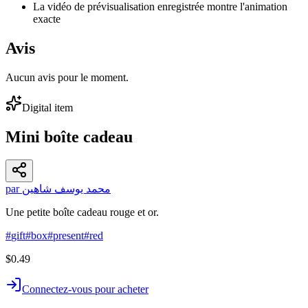
La vidéo de prévisualisation enregistrée montre l'animation
exacte
Avis
Aucun avis pour le moment.
Digital item
Mini boîte cadeau
par محمد يوسف شاهين
Une petite boîte cadeau rouge et or.
#
gift
#
box
#
present
#
red
$0.49
Connectez-vous pour acheter