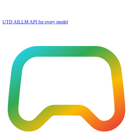
UTD AI
LLM API for every model