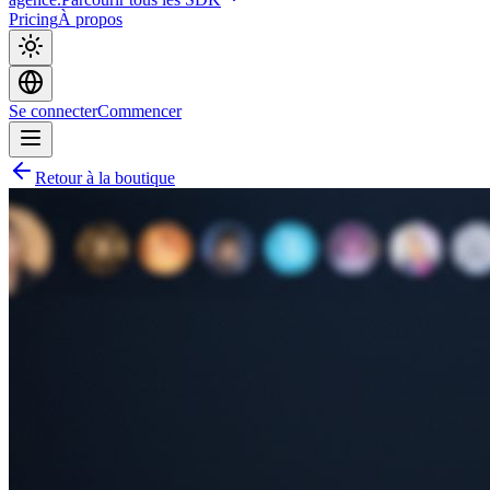
Pricing
À propos
Se connecter
Commencer
Retour à la boutique