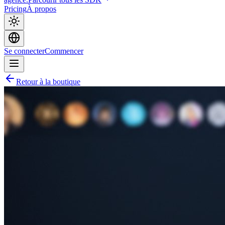
Pricing
À propos
Se connecter
Commencer
Retour à la boutique