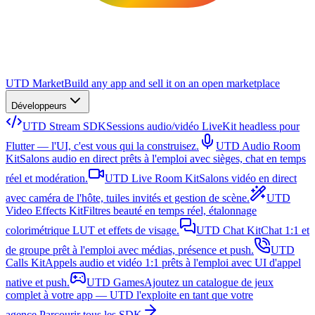
UTD Market
Build any app and sell it on an open marketplace
Développeurs
UTD Stream SDK
Sessions audio/vidéo LiveKit headless pour
Flutter — l'UI, c'est vous qui la construisez.
UTD Audio Room
Kit
Salons audio en direct prêts à l'emploi avec sièges, chat en temps
réel et modération.
UTD Live Room Kit
Salons vidéo en direct
avec caméra de l'hôte, tuiles invités et gestion de scène.
UTD
Video Effects Kit
Filtres beauté en temps réel, étalonnage
colorimétrique LUT et effets de visage.
UTD Chat Kit
Chat 1:1 et
de groupe prêt à l'emploi avec médias, présence et push.
UTD
Calls Kit
Appels audio et vidéo 1:1 prêts à l'emploi avec UI d'appel
native et push.
UTD Games
Ajoutez un catalogue de jeux
complet à votre app — UTD l'exploite en tant que votre
agence.
Parcourir tous les SDK