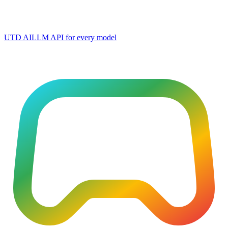
UTD AI
LLM API for every model