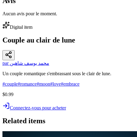
Avis
Aucun avis pour le moment.
Digital item
Couple au clair de lune
par محمد يوسف شاهين
Un couple romantique s'embrassant sous le clair de lune.
#
couple
#
romance
#
moon
#
love
#
embrace
$0.99
Connectez-vous pour acheter
Related items