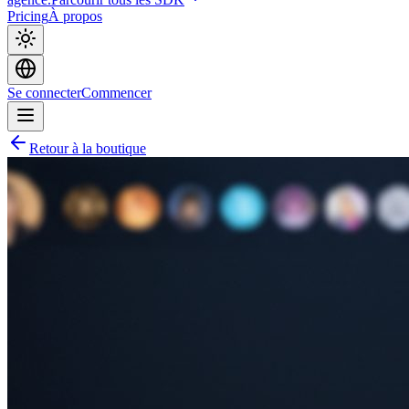
Pricing
À propos
Se connecter
Commencer
Retour à la boutique