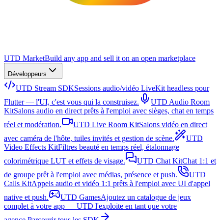
UTD Market
Build any app and sell it on an open marketplace
Développeurs
UTD Stream SDK
Sessions audio/vidéo LiveKit headless pour
Flutter — l'UI, c'est vous qui la construisez.
UTD Audio Room
Kit
Salons audio en direct prêts à l'emploi avec sièges, chat en temps
réel et modération.
UTD Live Room Kit
Salons vidéo en direct
avec caméra de l'hôte, tuiles invités et gestion de scène.
UTD
Video Effects Kit
Filtres beauté en temps réel, étalonnage
colorimétrique LUT et effets de visage.
UTD Chat Kit
Chat 1:1 et
de groupe prêt à l'emploi avec médias, présence et push.
UTD
Calls Kit
Appels audio et vidéo 1:1 prêts à l'emploi avec UI d'appel
native et push.
UTD Games
Ajoutez un catalogue de jeux
complet à votre app — UTD l'exploite en tant que votre
agence.
Parcourir tous les SDK