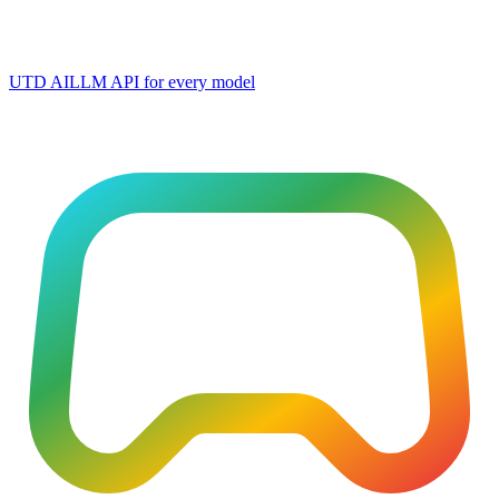
UTD AI
LLM API for every model