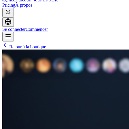
Pricing
À propos
Se connecter
Commencer
Retour à la boutique