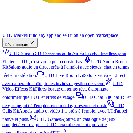
UTD Market
Build any app and sell it on an open marketplace
Développeurs
UTD Stream SDK
Sessions audio/vidéo LiveKit headless pour
Flutter — l'UI, c'est vous qui la construisez.
UTD Audio Room
Kit
Salons audio en direct prêts à l'emploi avec sièges, chat en temps
réel et modération.
UTD Live Room Kit
Salons vidéo en direct
avec caméra de l'hôte, tuiles invités et gestion de scène.
UTD
Video Effects Kit
Filtres beauté en temps réel, étalonnage
colorimétrique LUT et effets de visage.
UTD Chat Kit
Chat 1:1 et
de groupe prêt à l'emploi avec médias, présence et push.
UTD
Calls Kit
Appels audio et vidéo 1:1 prêts à l'emploi avec UI d'appel
native et push.
UTD Games
Ajoutez un catalogue de jeux
complet à votre app — UTD l'exploite en tant que votre
agence.
Parcourir tous les SDK