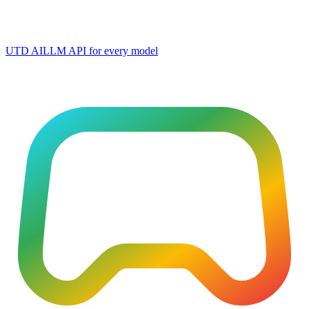
UTD AI
LLM API for every model