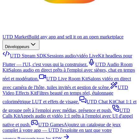
UTD Market
Build any app and sell it on an open marketplace
Développeurs
UTD Stream SDK
Sessions audio/vidéo LiveKit headless pour
Flutter — l'UI, c'est vous qui la construisez.
UTD Audio Room
Kit
Salons audio en direct prêts à l'emploi avec sièges, chat en temps
réel et modération.
UTD Live Room Kit
Salons vidéo en direct
avec caméra de l'hôte, tuiles invités et gestion de scène.
UTD
Video Effects Kit
Filtres beauté en temps réel, étalonnage
colorimétrique LUT et effets de visage.
UTD Chat Kit
Chat 1:1 et
de groupe prêt à l'emploi avec médias, présence et push.
UTD
Calls Kit
Appels audio et vidéo 1:1 prêts à l'emploi avec UI d'appel
native et push.
UTD Games
Ajoutez un catalogue de jeux
complet à votre app — UTD l'exploite en tant que votre
agence.
Parcourir tous les SDK