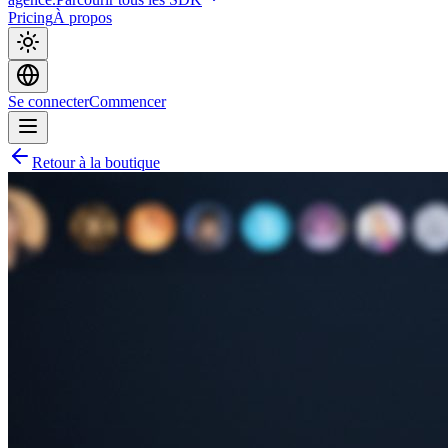
Pricing
À propos
Se connecter
Commencer
Retour à la boutique