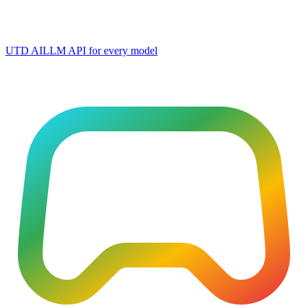
UTD AI
LLM API for every model