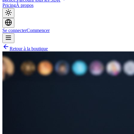
Pricing
À propos
Se connecter
Commencer
Retour à la boutique