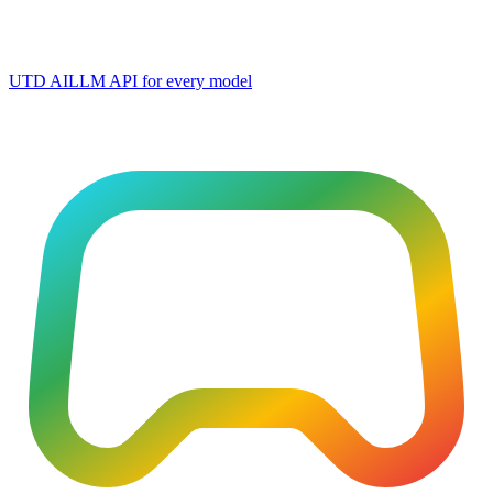
UTD AI
LLM API for every model