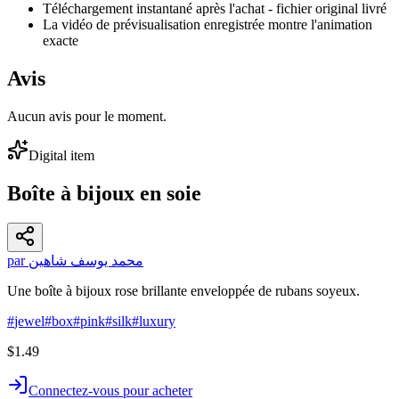
Téléchargement instantané après l'achat - fichier original livré
La vidéo de prévisualisation enregistrée montre l'animation
exacte
Avis
Aucun avis pour le moment.
Digital item
Boîte à bijoux en soie
par محمد يوسف شاهين
Une boîte à bijoux rose brillante enveloppée de rubans soyeux.
#
jewel
#
box
#
pink
#
silk
#
luxury
$1.49
Connectez-vous pour acheter