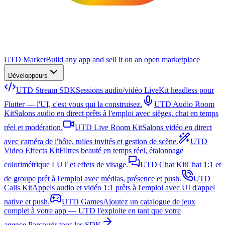
UTD Market
Build any app and sell it on an open marketplace
Développeurs
UTD Stream SDK
Sessions audio/vidéo LiveKit headless pour
Flutter — l'UI, c'est vous qui la construisez.
UTD Audio Room
Kit
Salons audio en direct prêts à l'emploi avec sièges, chat en temps
réel et modération.
UTD Live Room Kit
Salons vidéo en direct
avec caméra de l'hôte, tuiles invités et gestion de scène.
UTD
Video Effects Kit
Filtres beauté en temps réel, étalonnage
colorimétrique LUT et effets de visage.
UTD Chat Kit
Chat 1:1 et
de groupe prêt à l'emploi avec médias, présence et push.
UTD
Calls Kit
Appels audio et vidéo 1:1 prêts à l'emploi avec UI d'appel
native et push.
UTD Games
Ajoutez un catalogue de jeux
complet à votre app — UTD l'exploite en tant que votre
agence.
Parcourir tous les SDK